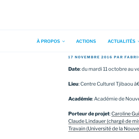
Aller
au
contenu
Association pour l'Animation
principal
À PROPOS
ACTIONS
ACTUALITÉS
PUBLIÉ
17 NOVEMBRE 2016
PAR
FABRI
LE
Date
: du mardi 11 octobre au 
Lieu
: Centre Culturel Tjibaou
Académie
: Académie de Nouve
Porteur de projet
:
Caroline Gui
Claude Lindauer (chargé de m
Travain (Université de la Nouv