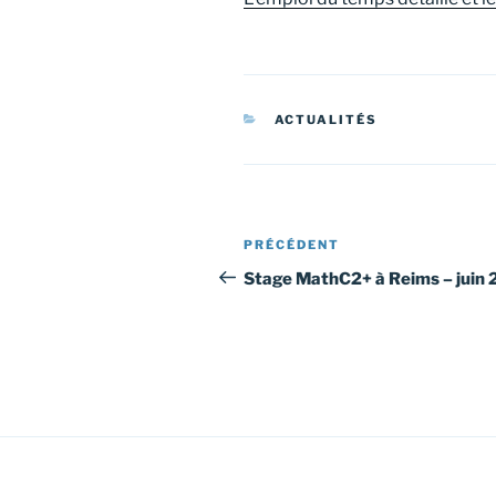
CATÉGORIES
ACTUALITÉS
Navigation
Article
PRÉCÉDENT
de
précédent
Stage MathC2+ à Reims – juin
l’article