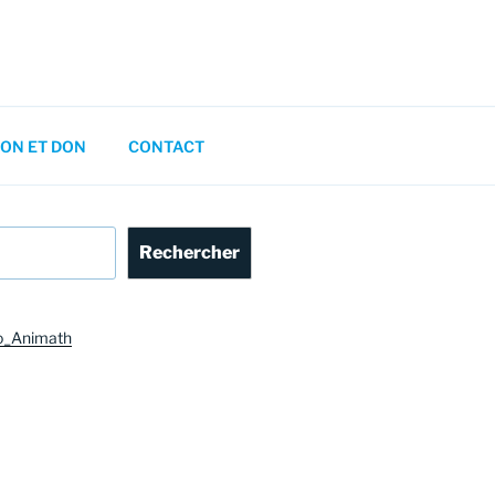
ON ET DON
CONTACT
Rechercher
o_Animath