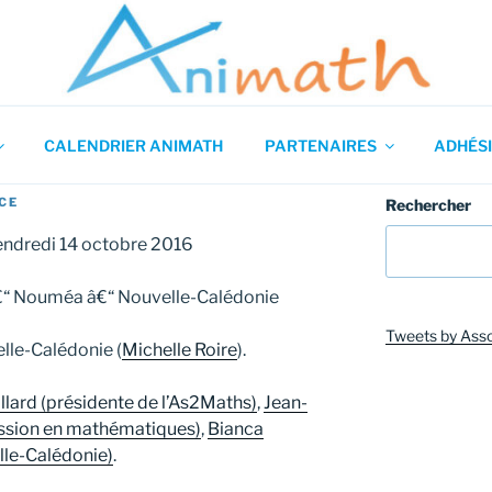
 en Mathématiques
CALENDRIER ANIMATH
PARTENAIRES
ADHÉSI
CE
Rechercher
vendredi 14 octobre 2016
 â€“ Nouméa â€“ Nouvelle-Calédonie
Tweets by Ass
lle-Calédonie (
Michelle Roire
).
llard (présidente de l’As2Maths)
,
Jean-
ission en mathématiques)
,
Bianca
elle-Calédonie)
.