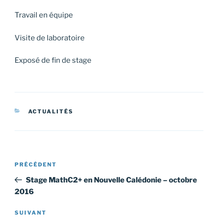
Travail en équipe
Visite de laboratoire
Exposé de fin de stage
CATÉGORIES
ACTUALITÉS
Navigation
Article
PRÉCÉDENT
de
précédent
Stage MathC2+ en Nouvelle Calédonie – octobre
l’article
2016
Article
SUIVANT