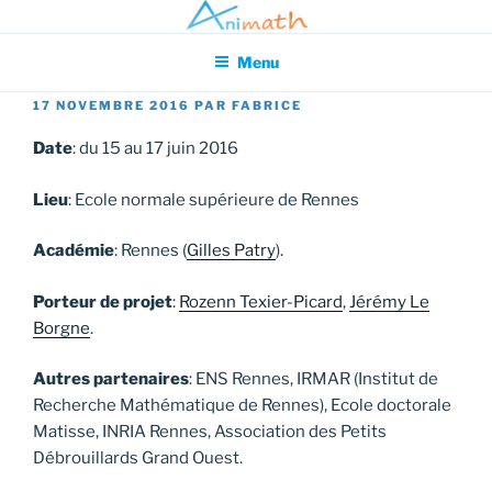
Aller
Association pour l'Animation en Mathématiques
au
Menu
contenu
principal
PUBLIÉ
17 NOVEMBRE 2016
PAR
FABRICE
LE
Date
: du 15 au 17 juin 2016
Lieu
: Ecole normale supérieure de Rennes
Académie
: Rennes (
Gilles Patry
).
Porteur de projet
:
Rozenn Texier-Picard
,
Jérémy Le
Borgne
.
Autres partenaires
: ENS Rennes, IRMAR (Institut de
Recherche Mathématique de Rennes), Ecole doctorale
Matisse, INRIA Rennes, Association des Petits
Débrouillards Grand Ouest.