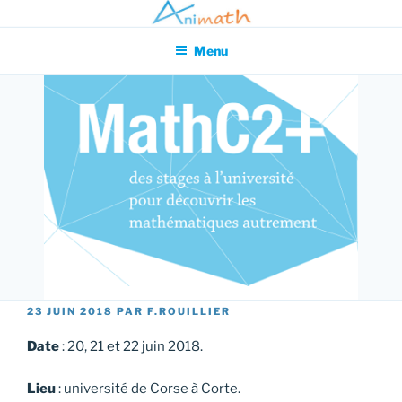
Aller
Association pour l'Animation en Mathématiques
au
Menu
contenu
principal
PUBLIÉ
23 JUIN 2018
PAR
F.ROUILLIER
LE
Date
: 20, 21 et 22 juin 2018.
Lieu
: université de Corse à Corte.