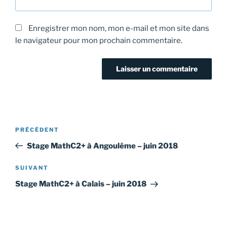
Enregistrer mon nom, mon e-mail et mon site dans
le navigateur pour mon prochain commentaire.
Navigation
Article
PRÉCÉDENT
de
précédent
Stage MathC2+ à Angoulême – juin 2018
l’article
Article
SUIVANT
suivant
Stage MathC2+ à Calais – juin 2018