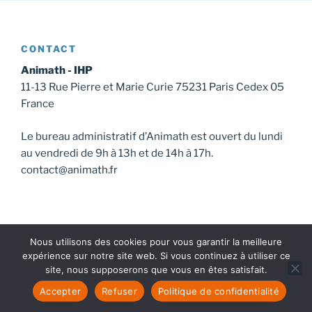
CONTACT
Animath - IHP
11-13 Rue Pierre et Marie Curie 75231 Paris Cedex 05
France
Le bureau administratif d’Animath est ouvert du lundi
au vendredi de 9h à 13h et de 14h à 17h.
contact@animath.fr
Nous utilisons des cookies pour vous garantir la meilleure
expérience sur notre site web. Si vous continuez à utiliser ce
site, nous supposerons que vous en êtes satisfait.
Qui sommes-nous ?
Accepter
Refuser
Politique de confidentialité