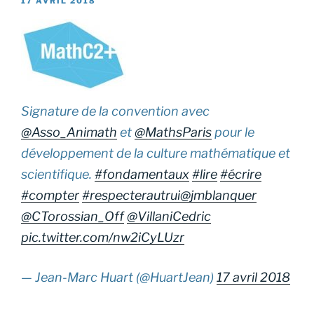
17 AVRIL 2018
LE
Signature de la convention avec
@Asso_Animath
et
@MathsParis
pour le
développement de la culture mathématique et
scientifique.
#fondamentaux
#lire
#écrire
#compter
#respecterautrui
@jmblanquer
@CTorossian_Off
@VillaniCedric
pic.twitter.com/nw2iCyLUzr
— Jean-Marc Huart (@HuartJean)
17 avril 2018