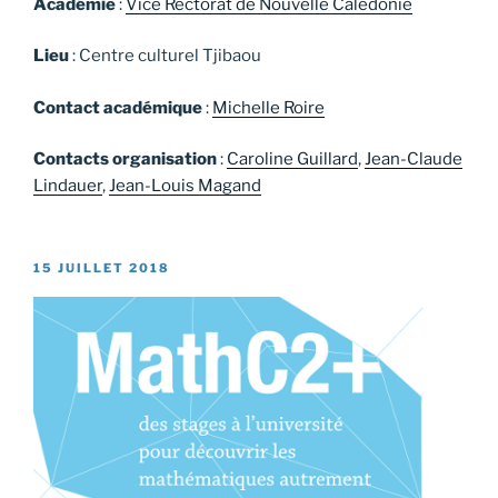
Académie
:
Vice Rectorat de Nouvelle Calédonie
Lieu
: Centre culturel Tjibaou
Contact académique
:
Michelle Roire
Contacts organisation
:
Caroline Guillard
,
Jean-Claude
Lindauer
,
Jean-Louis Magand
PUBLIÉ
15 JUILLET 2018
LE