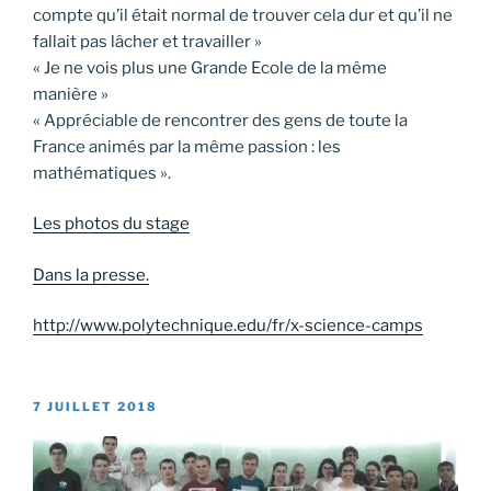
compte qu’il était normal de trouver cela dur et qu’il ne
fallait pas lâcher et travailler »
« Je ne vois plus une Grande Ecole de la même
manière »
« Appréciable de rencontrer des gens de toute la
France animés par la même passion : les
mathématiques ».
Les photos du stage
Dans la presse.
http://www.polytechnique.edu/fr/x-science-camps
PUBLIÉ
7 JUILLET 2018
LE