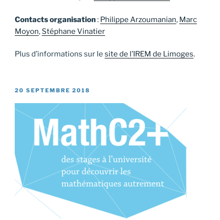
Contacts organisation
:
Philippe Arzoumanian
,
Marc
Moyon
,
Stéphane Vinatier
Plus d’informations sur le
site de l’IREM de Limoges
.
PUBLIÉ
20 SEPTEMBRE 2018
LE