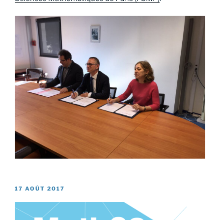
PUBLIÉ
17 AOÛT 2017
LE