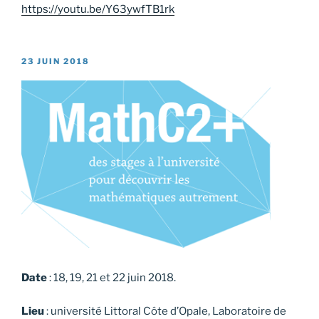
https://youtu.be/Y63ywfTB1rk
PUBLIÉ
23 JUIN 2018
LE
Date
: 18, 19, 21 et 22 juin 2018.
Lieu
: université Littoral Côte d’Opale, Laboratoire de