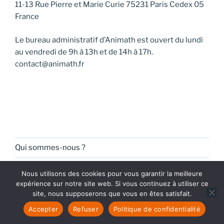
11-13 Rue Pierre et Marie Curie 75231 Paris Cedex 05
France
Le bureau administratif d’Animath est ouvert du lundi
au vendredi de 9h à 13h et de 14h à 17h.
contact@animath.fr
Qui sommes-nous ?
Découvrir nos actions
Nous utilisons des cookies pour vous garantir la meilleure
expérience sur notre site web. Si vous continuez à utiliser ce
Adhésion / Don
site, nous supposerons que vous en êtes satisfait.
Actualités
Accepter
Refuser
Politique de confidentialité