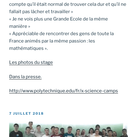
compte qu’il était normal de trouver cela dur et qu’il ne
fallait pas lâcher et travailler »
« Je ne vois plus une Grande Ecole de la même
manière »
« Appréciable de rencontrer des gens de toute la
France animés par la même passion : les
mathématiques ».
Les photos du stage
Dans la presse.
http://www.polytechnique.edu/fr/x-science-camps
PUBLIÉ
7 JUILLET 2018
LE