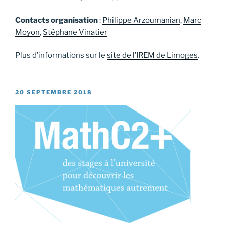
Contacts organisation
:
Philippe Arzoumanian
,
Marc
Moyon
,
Stéphane Vinatier
Plus d’informations sur le
site de l’IREM de Limoges
.
PUBLIÉ
20 SEPTEMBRE 2018
LE