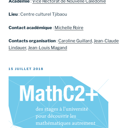
Académie
:
Vice Rectorat de Nouvelle Calédonie
Lieu
: Centre culturel Tjibaou
Contact académique
:
Michelle Roire
Contacts organisation
:
Caroline Guillard
,
Jean-Claude
Lindauer
,
Jean-Louis Magand
PUBLIÉ
15 JUILLET 2018
LE