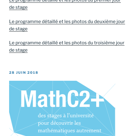
Le programme détaillé et les photos du premier jour
de stage
Le programme détaillé et les photos du deuxième jour
de stage
Le programme détaillé et les photos du troisième jour
de stage
PUBLIÉ
28 JUIN 2018
LE