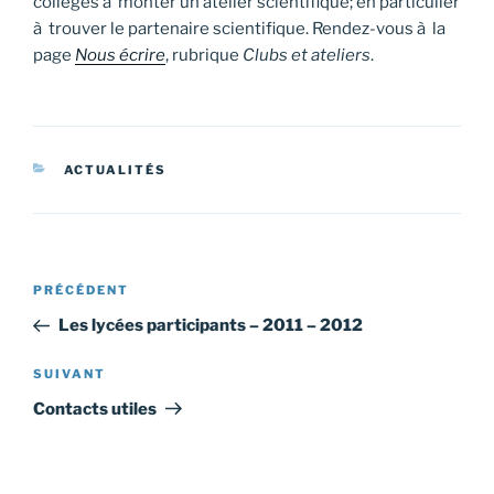
collèges à monter un atelier scientifique; en particulier
à trouver le partenaire scientifique. Rendez-vous à la
page
Nous écrire
, rubrique
Clubs et ateliers
.
CATÉGORIES
ACTUALITÉS
Navigation
Article
PRÉCÉDENT
de
précédent
Les lycées participants – 2011 – 2012
l’article
Article
SUIVANT
suivant
Contacts utiles