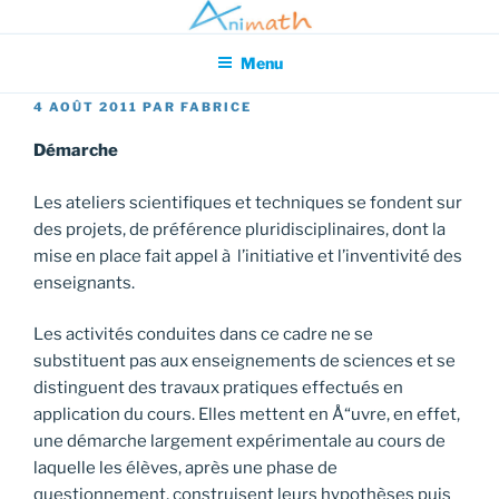
Aller
Association pour l'Animation en Mathématiques
au
Menu
contenu
principal
PUBLIÉ
4 AOÛT 2011
PAR
FABRICE
LE
Démarche
Les ateliers scientifiques et techniques se fondent sur
des projets, de préférence pluridisciplinaires, dont la
mise en place fait appel à l’initiative et l’inventivité des
enseignants.
Les activités conduites dans ce cadre ne se
substituent pas aux enseignements de sciences et se
distinguent des travaux pratiques effectués en
application du cours. Elles mettent en Å“uvre, en effet,
une démarche largement expérimentale au cours de
laquelle les élèves, après une phase de
questionnement, construisent leurs hypothèses puis