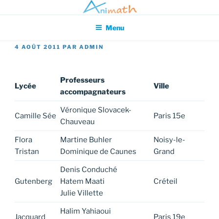
Aller
Association pour l'Animation en Mathématiques
au
Menu
contenu
principal
PUBLIÉ
4 AOÛT 2011
PAR
ADMIN
LE
Professeurs
Lycée
Ville
accompagnateurs
Véronique Slovacek-
Camille Sée
Paris 15e
Chauveau
Flora
Martine Buhler
Noisy-le-
Tristan
Dominique de Caunes
Grand
Denis Conduché
Gutenberg
Hatem Maati
Créteil
Julie Villette
Halim Yahiaoui
Jacquard
Paris 19e