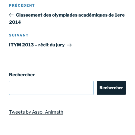
Navigation
Article
PRÉCÉDENT
de
précédent
Classement des olympiades académiques de 1ere
l’article
2014
Article
SUIVANT
suivant
ITYM 2013 – récit du jury
Rechercher
Rechercher
Tweets by Asso_Animath