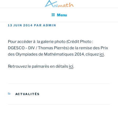
Aller
Association pour l'Animation en Mathématiques
au
Menu
contenu
principal
PUBLIÉ
13 JUIN 2014
PAR
ADMIN
LE
Pour accéder à la galerie photo (Crédit Photo :
DGESCO – DIV / Thomas Pierrès) de la remise des Prix
des Olympiades de Mathématiques 2014, cliquez
ici
.
Retrouvez le palmarès en détails
ici
.
CATÉGORIES
ACTUALITÉS