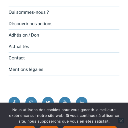
Qui sommes-nous ?
Découvrir nos actions
Adhésion / Don
Actualités
Contact
Mentions légales
Facebook
Instagram
Twitter
Youtube
Linkedin
Nous utilisons des cookies pour vous garantir la meilleure
expérience sur notre site web. Si vous continuez à utiliser ce
Politique de confidentialité
Fièrement propulsé par
site, nous supposerons que vous en êtes satisfait.
WordPress