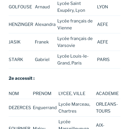
Lycée Saint
GOLFOUSE
Arnaud
LYON
Exupéry, Lyon
Lycée français de
HENZINGER
Alexandra
AEFE
Vienne
Lycée français de
JASIK
Franek
AEFE
Varsovie
Lycée Louis-le-
STARK
Gabriel
PARIS
Grand, Paris
2e accessit :
NOM
PRENOM
LYCEE, VILLE
ACADEMIE
Lycée Marceau,
ORLEANS-
DEZERCES
Enguerrand
Chartres
TOURS
Lycée
AIX-
FOURNIER
Malou
Marseilleveyre,