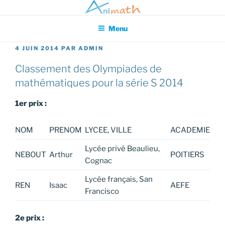
Aller
Association pour l'Animation en Mathématiques
au
Menu
contenu
principal
PUBLIÉ
4 JUIN 2014
PAR
ADMIN
LE
Classement des Olympiades de
mathématiques pour la série S 2014
1er prix :
NOM
PRENOM
LYCEE, VILLE
ACADEMIE
Lycée privé Beaulieu,
NEBOUT
Arthur
POITIERS
Cognac
Lycée français, San
REN
Isaac
AEFE
Francisco
2e prix :