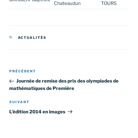
Chateaudun
TOURS
CATÉGORIES
ACTUALITÉS
Navigation
Article
PRÉCÉDENT
de
précédent
Journée de remise des prix des olympiades de
l’article
mathématiques de Première
Article
SUIVANT
suivant
L’édition 2014 en images