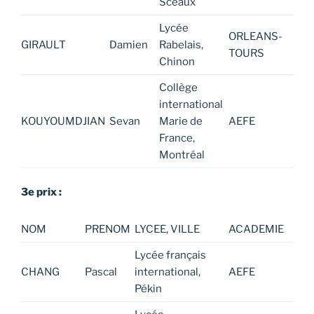
Sceaux
Lycée
ORLEANS-
GIRAULT
Damien
Rabelais,
TOURS
Chinon
Collège
international
KOUYOUMDJIAN
Sevan
Marie de
AEFE
France,
Montréal
3e prix :
NOM
PRENOM
LYCEE, VILLE
ACADEMIE
Lycée français
CHANG
Pascal
international,
AEFE
Pékin