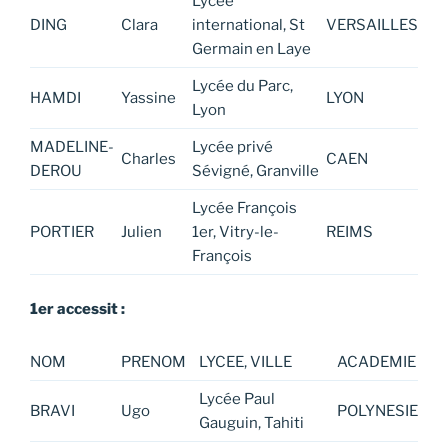
Lycée
DING
Clara
international, St
VERSAILLES
Germain en Laye
Lycée du Parc,
HAMDI
Yassine
LYON
Lyon
MADELINE-
Lycée privé
Charles
CAEN
DEROU
Sévigné, Granville
Lycée François
PORTIER
Julien
1er, Vitry-le-
REIMS
François
1er accessit :
NOM
PRENOM
LYCEE, VILLE
ACADEMIE
Lycée Paul
BRAVI
Ugo
POLYNESIE
Gauguin, Tahiti