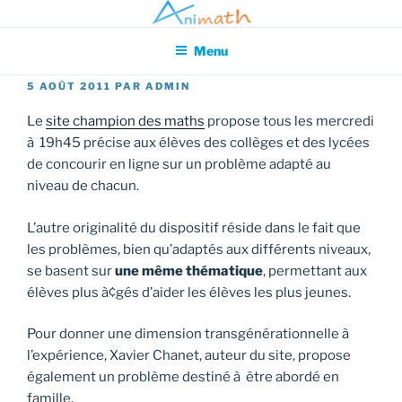
Aller
Association pour l'Animation en Mathématiques
au
Menu
contenu
principal
PUBLIÉ
5 AOÛT 2011
PAR
ADMIN
LE
Le
site champion des maths
propose tous les mercredi
à 19h45 précise aux élèves des collèges et des lycées
de concourir en ligne sur un problème adapté au
niveau de chacun.
L’autre originalité du dispositif réside dans le fait que
les problèmes, bien qu’adaptés aux différents niveaux,
se basent sur
une même thématique
, permettant aux
élèves plus à¢gés d’aider les élèves les plus jeunes.
Pour donner une dimension transgénérationnelle à
l’expérience, Xavier Chanet, auteur du site, propose
également un problème destiné à être abordé en
famille.