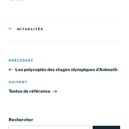
CATÉGORIES
ACTUALITÉS
Navigation
Article
PRÉCÉDENT
de
précédent
Les polycopiés des stages olympiques d’Animath
l’article
Article
SUIVANT
suivant
Textes de référence
Rechercher