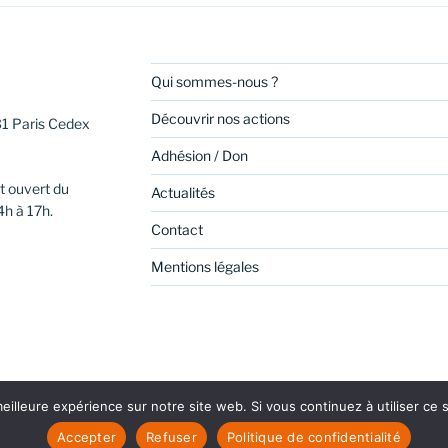
Qui sommes-nous ?
Découvrir nos actions
31 Paris Cedex
Adhésion / Don
t ouvert du
Actualités
4h à 17h.
Contact
Mentions légales
eilleure expérience sur notre site web. Si vous continuez à utiliser ce
be
Linkedin
Politique de confidentialité
Fièrement propul
Accepter
Refuser
Politique de confidentialité