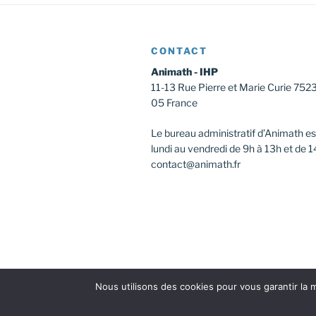
CONTACT
Animath - IHP
11-13 Rue Pierre et Marie Curie 752
05 France
Le bureau administratif d’Animath es
lundi au vendredi de 9h à 13h et de 1
contact@animath.fr
Nous utilisons des cookies pour vous garantir la m
Facebook
Instagram
Twitter
Youtu