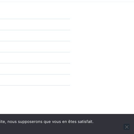
 site, nous supposerons que vous en êtes satisfait.
sé par WordPress