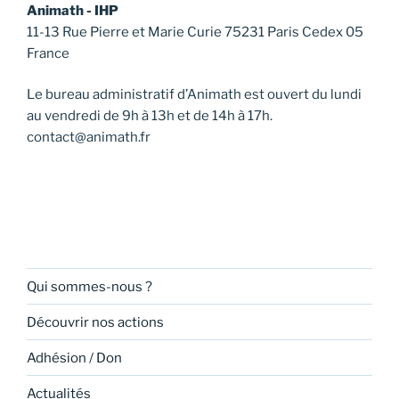
s
Animath - IHP
11-13 Rue Pierre et Marie Curie 75231 Paris Cedex 05
É
France
v
è
Le bureau administratif d’Animath est ouvert du lundi
n
au vendredi de 9h à 13h et de 14h à 17h.
e
contact@animath.fr
m
e
n
t
s
Qui sommes-nous ?
Découvrir nos actions
Adhésion / Don
Actualités