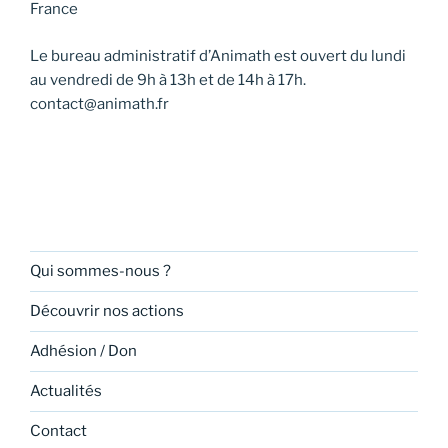
France
s
É
Le bureau administratif d’Animath est ouvert du lundi
v
au vendredi de 9h à 13h et de 14h à 17h.
è
contact@animath.fr
n
e
m
e
n
t
Qui sommes-nous ?
s
Découvrir nos actions
Adhésion / Don
Actualités
Contact