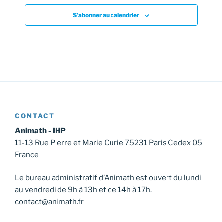
s
S’abonner au calendrier
É
v
è
n
e
m
e
n
CONTACT
t
Animath - IHP
11-13 Rue Pierre et Marie Curie 75231 Paris Cedex 05
s
France
Le bureau administratif d’Animath est ouvert du lundi
au vendredi de 9h à 13h et de 14h à 17h.
contact@animath.fr