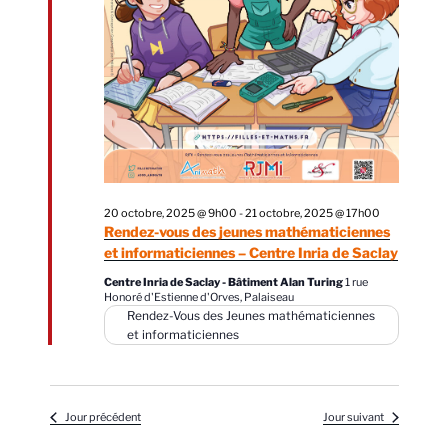
e
t
z
v
n
u
u
a
n
e
v
e
s
d
i
É
a
g
v
t
a
è
e
n
t
20 octobre, 2025 @ 9h00
-
21 octobre, 2025 @ 17h00
.
e
Rendez-vous des jeunes mathématiciennes
i
et informaticiennes – Centre Inria de Saclay
m
o
e
Centre Inria de Saclay - Bâtiment Alan Turing
1 rue
n
Honoré d'Estienne d'Orves, Palaiseau
n
Rendez-Vous des Jeunes mathématiciennes
d
t
et informaticiennes
e
v
u
Jour précédent
Jour suivant
e