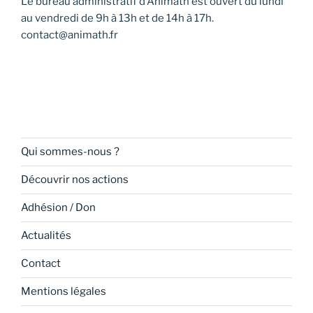
Le bureau administratif d’Animath est ouvert du lundi
v
au vendredi de 9h à 13h et de 14h à 17h.
u
contact@animath.fr
e
s
É
v
è
n
Qui sommes-nous ?
e
Découvrir nos actions
m
e
Adhésion / Don
n
Actualités
t
s
Contact
Mentions légales