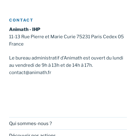
o
n
É
CONTACT
v
Animath - IHP
è
11-13 Rue Pierre et Marie Curie 75231 Paris Cedex 05
n
France
e
m
Le bureau administratif d’Animath est ouvert du lundi
e
au vendredi de 9h à 13h et de 14h à 17h.
n
contact@animath.fr
t
Qui sommes-nous ?
Découvrir nos actions