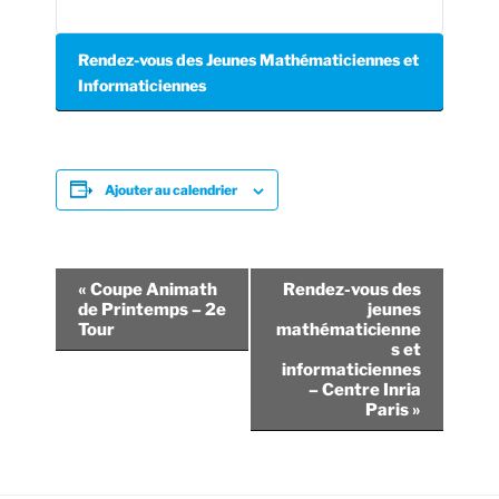
Rendez-vous des Jeunes Mathématiciennes et
Informaticiennes
Ajouter au calendrier
N
«
Coupe Animath
Rendez-vous des
a
de Printemps – 2e
jeunes
Tour
mathématicienne
v
s et
i
informaticiennes
– Centre Inria
g
Paris
»
a
t
i