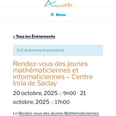
Aller
Association pour l'Animation en Mathématiques
au
Menu
contenu
principal
« Tous les Évènements
Cet évènement est passé.
Rendez-vous des jeunes
mathématiciennes et
informaticiennes – Centre
Inria de Saclay
20 octobre, 2025
21
9h00
@
–
octobre, 2025
17h00
@
Le
Rendez-vous des Jeunes Mathématiciennes