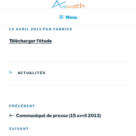
Aller
Association pour l'Animation en Mathématiques
au
Menu
contenu
principal
PUBLIÉ
14 AVRIL 2013
PAR
FABRICE
LE
Télécharger l’étude
CATÉGORIES
ACTUALITÉS
Navigation
Article
PRÉCÉDENT
de
précédent
Communiqué de presse (15 avril 2013)
l’article
Article
SUIVANT