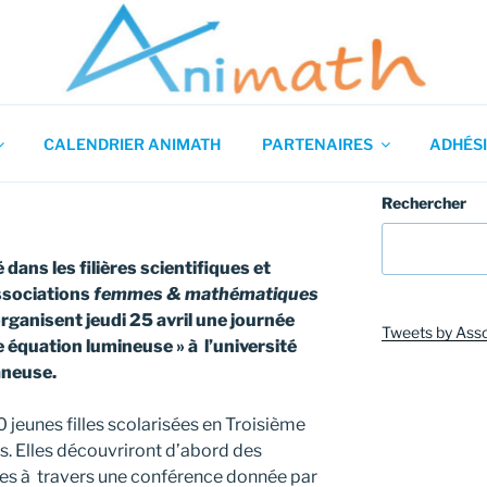
 en Mathématiques
CALENDRIER ANIMATH
PARTENAIRES
ADHÉSI
Rechercher
dans les filières scientifiques et
associations
femmes & mathématiques
rganisent jeudi 25 avril une journée
Tweets by Ass
 équation lumineuse » à l’université
aneuse.
 jeunes filles scolarisées en Troisième
s. Elles découvriront d’abord des
 à travers une conférence donnée par