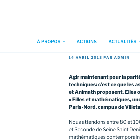
Aller
au
contenu
Association pour l'Animation
principal
À PROPOS
ACTIONS
ACTUALITÉS
PUBLIÉ
14 AVRIL 2013
PAR
ADMIN
LE
Agir maintenant pour la parité 
techniques: c’est ce que les 
et Animath proposent. Elles o
« Filles et mathématiques, une
Paris-Nord, campus de Villet
Nous attendons entre 80 et 100
et Seconde de Seine Saint Deni
mathématiques contemporaines