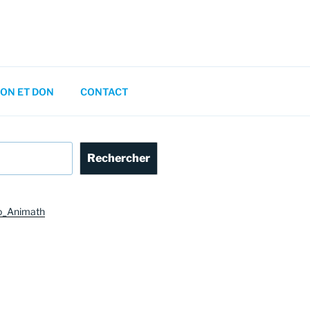
ON ET DON
CONTACT
Rechercher
o_Animath