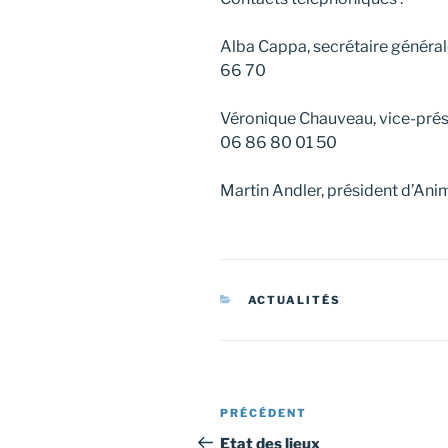
Alba Cappa, secrétaire général
66 70
Véronique Chauveau, vice-pré
06 86 80 01 50
Martin Andler, président d’Ani
CATÉGORIES
ACTUALITÉS
Navigation
Article
PRÉCÉDENT
de
précédent
Etat des lieux