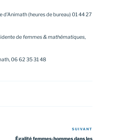
e d’Animath (heures de bureau) 01 44 27
sidente de
femmes & mathématiques
,
math, 06 62 35 31 48
SUIVANT
Article
suivant
Égalité femmes-hommes dans les