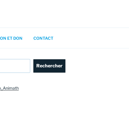
ON ET DON
CONTACT
Rechercher
o_Animath