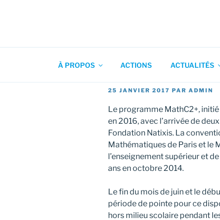
Aller
au
contenu
Association pour l'Animation
principal
À PROPOS
ACTIONS
ACTUALITÉS
PUBLIÉ
25 JANVIER 2017
PAR
ADMIN
LE
Le programme MathC2+, initié
en 2016, avec l’arrivée de deu
Fondation Natixis. La conventi
Mathématiques de Paris et le M
l’enseignement supérieur et de
ans en octobre 2014.
Le fin du mois de juin et le déb
période de pointe pour ce dispo
hors milieu scolaire pendant l