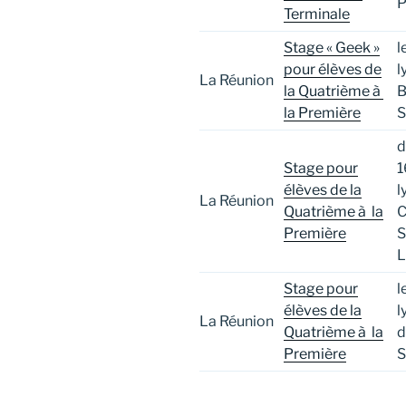
P
Terminale
Stage « Geek »
l
pour élèves de
l
La Réunion
la Quatrième à
B
la Première
S
d
Stage pour
1
élèves de la
l
La Réunion
Quatrième à la
C
Première
S
L
Stage pour
l
élèves de la
l
La Réunion
Quatrième à la
d
Première
S