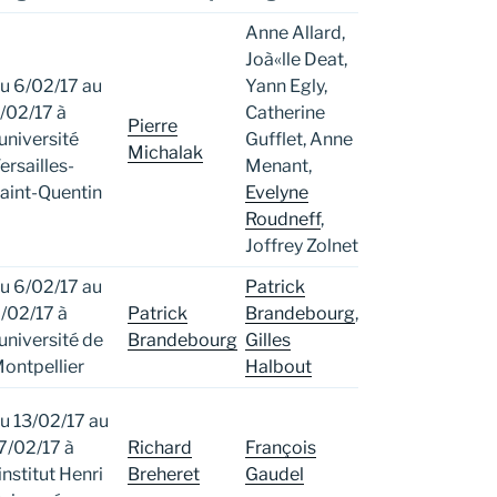
Anne Allard,
Joà«lle Deat,
u 6/02/17 au
Yann Egly,
/02/17 à
Catherine
Pierre
’université
Gufflet, Anne
Michalak
ersailles-
Menant,
aint-Quentin
Evelyne
Roudneff
,
Joffrey Zolnet
u 6/02/17 au
Patrick
/02/17 à
Patrick
Brandebourg
,
’université de
Brandebourg
Gilles
ontpellier
Halbout
u 13/02/17 au
7/02/17 à
Richard
François
’institut Henri
Breheret
Gaudel