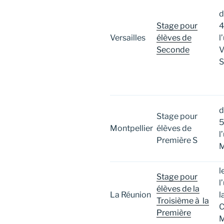
d
Stage pour
4
Versailles
élèves de
l
Seconde
V
S
d
Stage pour
5
Montpellier
élèves de
l
Première S
M
l
Stage pour
l
élèves de la
La Réunion
l
Troisième à la
C
Première
M