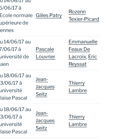
u 14/06/17 au
6/06/17 à
Rozenn
’Ecole normale
Gilles Patry
Texier-Picard
upérieure de
ennes
u 14/06/17 au
Emmanuelle
7/06/17 à
Pascale
Feaux De
’université de
Louvrier
Lacroix
,
Eric
aen
Reyssat
u 18/06/17 au
Jean-
3/06/17 à
Thierry
Jacques
’université
Lambre
Seitz
laise Pascal
u 18/06/17 au
Jean-
3/06/17 à
Thierry
Jacques
’université
Lambre
Seitz
laise Pascal