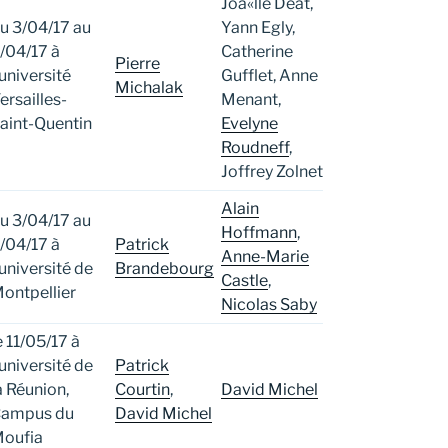
Joà«lle Deat,
u 3/04/17 au
Yann Egly,
/04/17 à
Catherine
Pierre
’université
Gufflet, Anne
Michalak
ersailles-
Menant,
aint-Quentin
Evelyne
Roudneff
,
Joffrey Zolnet
Alain
u 3/04/17 au
Hoffmann
,
/04/17 à
Patrick
Anne-Marie
’université de
Brandebourg
Castle
,
ontpellier
Nicolas Saby
e 11/05/17 à
’université de
Patrick
a Réunion,
Courtin
,
David Michel
ampus du
David Michel
oufia