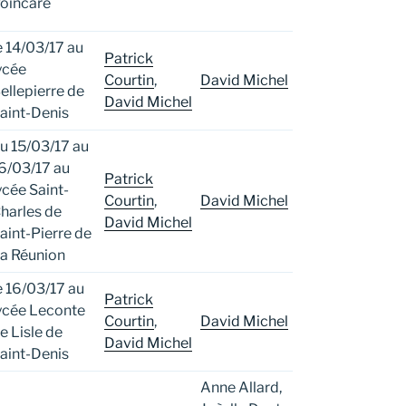
oincaré
e 14/03/17 au
Patrick
ycée
Courtin
,
David Michel
ellepierre de
David Michel
aint-Denis
u 15/03/17 au
6/03/17 au
Patrick
ycée Saint-
Courtin
,
David Michel
harles de
David Michel
aint-Pierre de
a Réunion
e 16/03/17 au
Patrick
ycée Leconte
Courtin
,
David Michel
e Lisle de
David Michel
aint-Denis
Anne Allard,