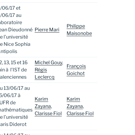
/06/17 et
/06/17 au
aboratoire
Philippe
ean Dieudonné
Pierre Mari
Maisonobe
e l’université
e Nice Sophia
ntipolis
2, 13, 15 et 16
Michel Gouy
,
François
uin à l’IST de
Régis
Goichot
alenciennes
Leclercq
u 13/06/17 au
5/06/17 à
Karim
Karim
’UFR de
Zayana
,
Zayana
,
athématiques
Clarisse Fiol
Clarisse Fiol
e l’université
aris Diderot