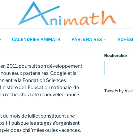
 en Mathématiques
CALENDRIER ANIMATH
PARTENAIRES
ADHÉSI
Rechercher
 en 2011, poursuit son développement
x nouveaux partenaires, Google et la
on entre la Fondation Sciences
inistère de l’Education nationale, de
Tweets by Ass
 la recherche a été renouvelée pour 3
ut du mois de juillet constituent une
sitif puisque les stages s’organisent
es périodes chà´mées ou les vacances.