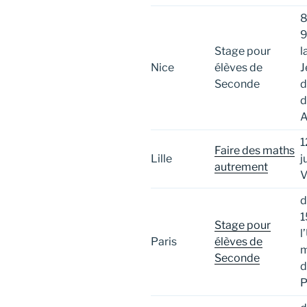
8
9
Stage pour
l
Nice
élèves de
J
Seconde
d
d
A
1
Faire des maths
Lille
j
autrement
V
d
1
Stage pour
l
Paris
élèves de
m
Seconde
d
P