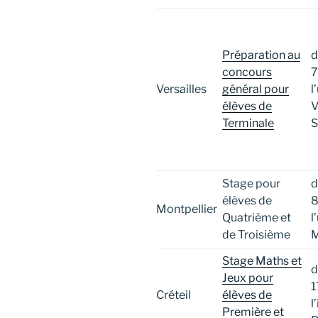
Préparation au
d
concours
7
Versailles
général pour
l
élèves de
V
Terminale
S
Stage pour
d
élèves de
8
Montpellier
Quatrième et
l
de Troisième
M
Stage Maths et
d
Jeux pour
1
Créteil
élèves de
l
Première et