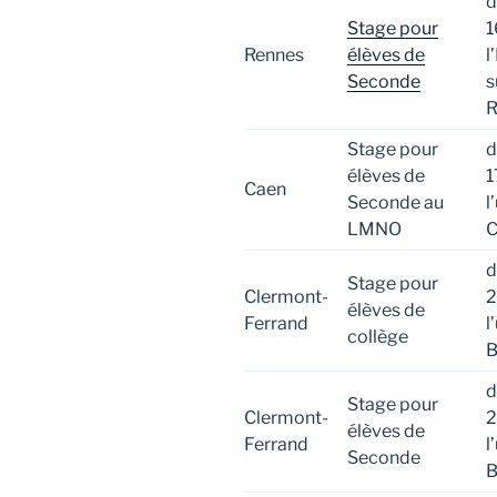
d
Stage pour
1
Rennes
élèves de
l
Seconde
s
R
Stage pour
d
élèves de
1
Caen
Seconde au
l
LMNO
C
d
Stage pour
Clermont-
2
élèves de
Ferrand
l
collège
B
d
Stage pour
Clermont-
2
élèves de
Ferrand
l
Seconde
B