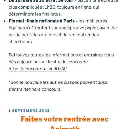
Du 16 mars au 10 avril : 3e tour
– place à une épreuve
plus compliquée : 1h30, toujours en ligne, qui
déterminera les finalistes.
Fin mai
:
finale nationale à Paris
– les meilleures
équipes s’affrontent sur une épreuve papier, avant de
participer à des ateliers et de rencontrer des
chercheurs.
Retrouvez toutes les informations et entraînez vous
dès aujourd’hui sur le site du concours :
https://concours-alkindi.fr/#/
*Bonne nouvelle les autres classes peuvent aussi
s’entrainer hors concours
.
PUBLIÉ
1 SEPTEMBRE 2025
LE
Faites votre rentrée avec
Animath