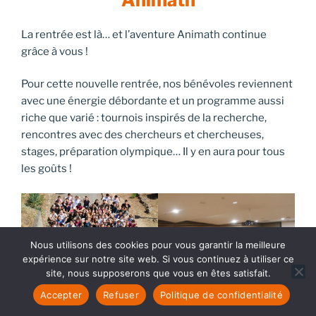
La rentrée est là… et l’aventure Animath continue
grâce à vous !
Pour cette nouvelle rentrée, nos bénévoles reviennent
avec une énergie débordante et un programme aussi
riche que varié : tournois inspirés de la recherche,
rencontres avec des chercheurs et chercheuses,
stages, préparation olympique… Il y en aura pour tous
les goûts !
Nous utilisons des cookies pour vous garantir la meilleure
expérience sur notre site web. Si vous continuez à utiliser ce
site, nous supposerons que vous en êtes satisfait.
Accepter
Refuser
Politique de confidentialité