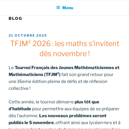
Menu
BLOG
PUBLIÉ
21 OCTOBRE 2025
LE
TFJM² 2026 : les maths s’invitent
dès novembre !
Le
Tournoi Français des Jeunes Mathématiciennes et
Mathématiciens (TFJM²)
fait son grand retour pour
une 16eme édition pleine de défis et de réflexion
collective !
Cette année, le tournoi démarre
plus tôt que
d’habitude
pour permettre aux équipes de se préparer
dès l’automne.
Les nouveaux problèmes seront
publiés le 5 novembre
, offrant ainsi aux lycéen·ne·s et à