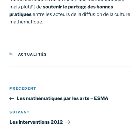
mais plutà´t de
soutenir le partage des bonnes
pratiques
entre les acteurs de la diffusion de la culture
mathématique.
CATÉGORIES
ACTUALITÉS
Navigation
Article
PRÉCÉDENT
de
précédent
Les mathématiques par les arts – ESMA
l’article
Article
SUIVANT
suivant
Les interventions 2012