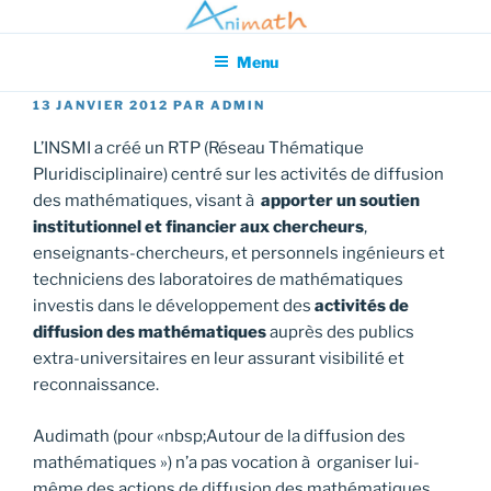
Aller
Association pour l'Animation en Mathématiques
au
Menu
contenu
principal
PUBLIÉ
13 JANVIER 2012
PAR
ADMIN
LE
L’INSMI a créé un RTP (Réseau Thématique
Pluridisciplinaire) centré sur les activités de diffusion
des mathématiques, visant à
apporter un soutien
institutionnel et financier aux chercheurs
,
enseignants-chercheurs, et personnels ingénieurs et
techniciens des laboratoires de mathématiques
investis dans le développement des
activités de
diffusion des mathématiques
auprès des publics
extra-universitaires en leur assurant visibilité et
reconnaissance.
Audimath (pour «nbsp;Autour de la diffusion des
mathématiques ») n’a pas vocation à organiser lui-
même des actions de diffusion des mathématiques,