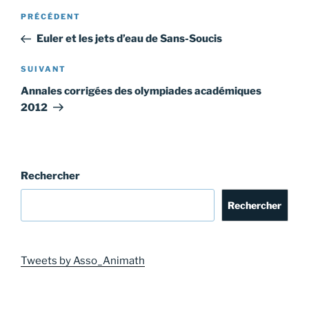
Navigation
Article
PRÉCÉDENT
de
précédent
Euler et les jets d’eau de Sans-Soucis
l’article
Article
SUIVANT
suivant
Annales corrigées des olympiades académiques
2012
Rechercher
Rechercher
Tweets by Asso_Animath