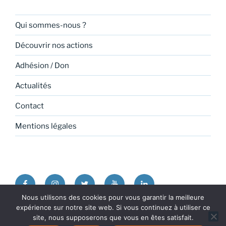
Qui sommes-nous ?
Découvrir nos actions
Adhésion / Don
Actualités
Contact
Mentions légales
Facebook
Instagram
Twitter
Youtube
Linkedin
Nous utilisons des cookies pour vous garantir la meilleure
expérience sur notre site web. Si vous continuez à utiliser ce
Politique de confidentialité
Fièrement propulsé par
site, nous supposerons que vous en êtes satisfait.
WordPress