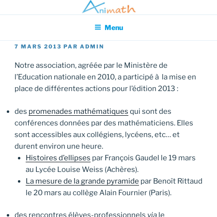
Aller
Association pour l'Animation en Mathématiques
au
Menu
contenu
principal
PUBLIÉ
7 MARS 2013
PAR
ADMIN
LE
Notre association, agréée par le Ministère de
l’Education nationale en 2010, a participé à la mise en
place de différentes actions pour l’édition 2013 :
des
promenades mathématiques
qui sont des
conférences données par des mathématiciens. Elles
sont accessibles aux collégiens, lycéens, etc… et
durent environ une heure.
Histoires d’ellipses
par François Gaudel le 19 mars
au Lycée Louise Weiss (Achères).
La mesure de la grande pyramide
par Benoît Rittaud
le 20 mars au collège Alain Fournier (Paris).
des rencontres élèves-professionnels
via
le