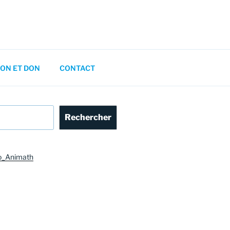
ON ET DON
CONTACT
Rechercher
o_Animath