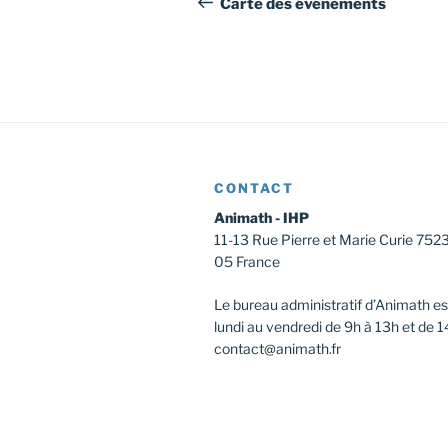
de
Carte des événements
l’article
CONTACT
Animath - IHP
11-13 Rue Pierre et Marie Curie 752
05 France
Le bureau administratif d’Animath es
lundi au vendredi de 9h à 13h et de 1
contact@animath.fr