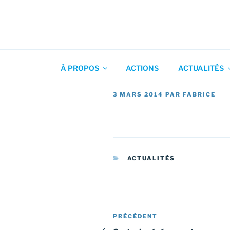
Aller
au
contenu
Association pour l'Animation
principal
À PROPOS
ACTIONS
ACTUALITÉS
PUBLIÉ
3 MARS 2014
PAR
FABRICE
LE
CATÉGORIES
ACTUALITÉS
Navigation
Article
PRÉCÉDENT
précédent