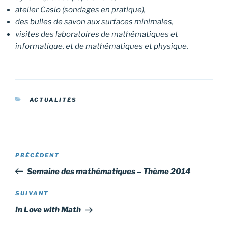
atelier Casio (sondages en pratique),
des bulles de savon aux surfaces minimales,
visites des laboratoires de mathématiques et
informatique, et de mathématiques et physique.
CATÉGORIES
ACTUALITÉS
Navigation
Article
PRÉCÉDENT
de
précédent
Semaine des mathématiques – Thème 2014
l’article
Article
SUIVANT
suivant
In Love with Math