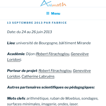
Aller
Association pour l'Animation en Mathématiques
au
Menu
contenu
principal
PUBLIÉ
13 SEPTEMBRE 2013
PAR
FABRICE
LE
Date: du 24 au 26 juin 2013
Lieu
: université de Bourgogne, bà¢timent Mirande
Académie
: Dijon (
Robert Férachoglou
,
Geneviève
Loridon
).
Porteur de projet
:
Robert Férachoglou
,
Geneviève
Loridon
,
Catherine Labruère
.
Autres partenaires scientifiques ou pédagogiques:
Mots clefs
: arithmétique, ruban de Moebius, sondages,
surfaces minimales, imagerie, ondes, laser.