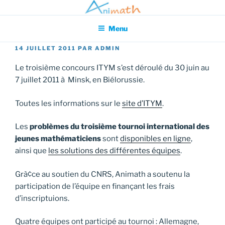
Aller
Association pour l'Animation en Mathématiques
au
Menu
contenu
principal
PUBLIÉ
14 JUILLET 2011
PAR
ADMIN
LE
Le troisième concours ITYM s’est déroulé du 30 juin au
7 juillet 2011 à Minsk, en Biélorussie.
Toutes les informations sur le
site d’ITYM
.
Les
problèmes du troisième tournoi international des
jeunes mathématiciens
sont
disponibles en ligne
,
ainsi que
les solutions des différentes équipes
.
Grà¢ce au soutien du CNRS, Animath a soutenu la
participation de l’équipe en finançant les frais
d’inscriptuions.
Quatre équipes ont participé au tournoi : Allemagne,