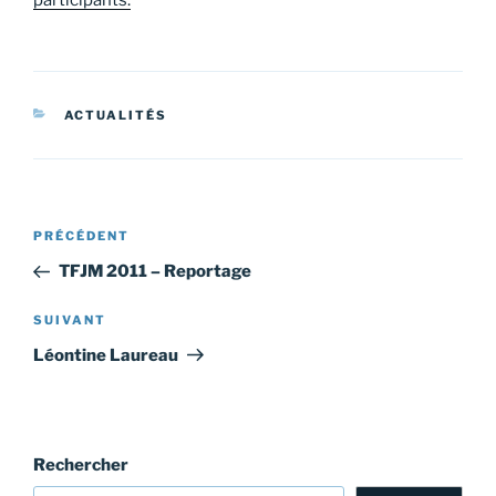
CATÉGORIES
ACTUALITÉS
Navigation
Article
PRÉCÉDENT
de
précédent
TFJM 2011 – Reportage
l’article
Article
SUIVANT
suivant
Léontine Laureau
Rechercher