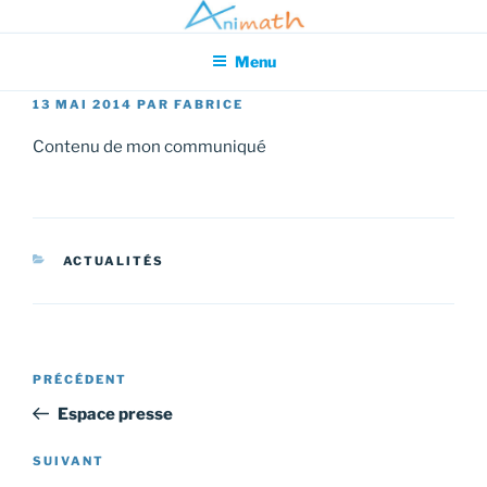
Aller
Association pour l'Animation en Mathématiques
au
Menu
contenu
principal
PUBLIÉ
13 MAI 2014
PAR
FABRICE
LE
Contenu de mon communiqué
CATÉGORIES
ACTUALITÉS
Navigation
Article
PRÉCÉDENT
de
précédent
Espace presse
l’article
Article
SUIVANT