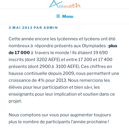
Aller
Association pour l'Animation en Mathématiques
au
Menu
contenu
principal
PUBLIÉ
3 MAI 2013
PAR
ADMIN
LE
Cette année encore les lycéennes et lycéens ont été
nombreux à répondre présents aux Olympiades :
plus
de 17 000
à travers le monde ! Ils étaient 19 690
inscrits (dont 3202 AEFE) et entre 17 200 et 17 400
présents (dont 2900 à 3100 AEFE). Ces chiffres en
hausse continuelle depuis 2009, nous permettent une
croissance de 4% pour 2013. Nous remercions les
élèves pour leur participation et bien sà»r, les
enseignants pour leur implication et soutien dans ce
projet.
Nous comptons sur vous pour augmenter toujours
plus le nombre de participants l’année prochaine !