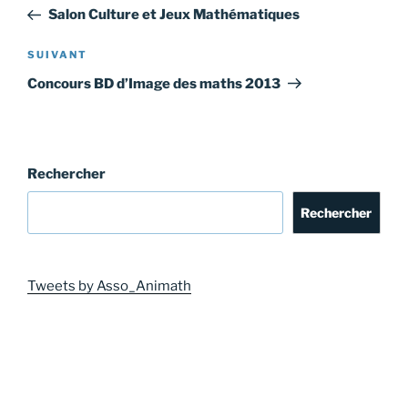
de
précédent
Salon Culture et Jeux Mathématiques
l’article
Article
SUIVANT
suivant
Concours BD d’Image des maths 2013
Rechercher
Rechercher
Tweets by Asso_Animath