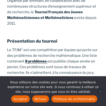
Organisé par Animath, en collaboration avec de
nombreuses structures d’enseignement supérieur et
de recherche, le
Tournoi Français des Jeunes
Mathématiciennes et Mathématiciens
existe depuis
2011.
Présentation du tournoi
Le TFJM² est une compétition par équipe qui porte sur
des problèmes de recherche mathématique. Une liste
contenant
8 problèmes
est publiée chaque année en
janvier. Ces problèmes sont issus de travaux de
recherche. Ils n’admettent, à la connaissance du jury,
pas de solution complète mais donnent lieu à des
Nous utilisons des cookies pour vous garantir la meilleure
éléments de recherche. C’est l’occasion pour
expérience sur notre site web. Si vous continuez à utiliser ce
les
lycéen·nnes
d’avoir un premier contact avec le
site, nous supposerons que vous en êtes satisfait.
monde de la recherche.
Accepter
Refuser
Politique de confidentialité