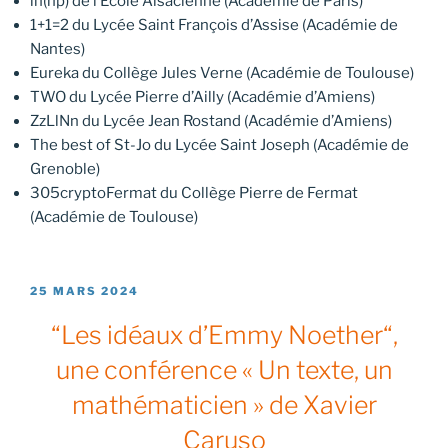
ln(np) de l’École Alsacienne (Académie de Paris)
1+1=2 du Lycée Saint François d’Assise (Académie de
Nantes)
Eureka du Collège Jules Verne (Académie de Toulouse)
TWO du Lycée Pierre d’Ailly (Académie d’Amiens)
ZzLlNn du Lycée Jean Rostand (Académie d’Amiens)
The best of St-Jo du Lycée Saint Joseph (Académie de
Grenoble)
305cryptoFermat du Collège Pierre de Fermat
(Académie de Toulouse)
PUBLIÉ
25 MARS 2024
LE
“Les idéaux d’Emmy Noether“,
une conférence « Un texte, un
mathématicien » de Xavier
Caruso