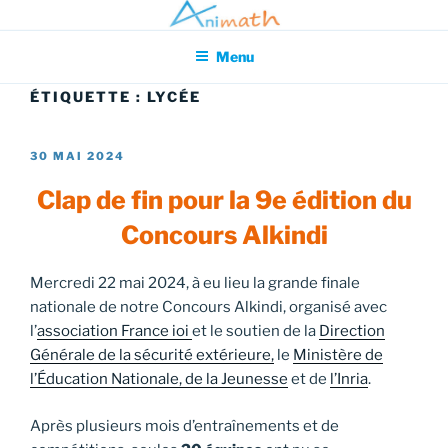
Aller
Association pour l'Animation en Mathématiques
au
Menu
contenu
principal
ÉTIQUETTE :
LYCÉE
PUBLIÉ
30 MAI 2024
LE
Clap de fin pour la 9e édition du
Concours Alkindi
Mercredi 22 mai 2024, à eu lieu la grande finale
nationale de notre Concours Alkindi, organisé avec
l’
association France ioi
et le soutien de la
Direction
Générale de la sécurité extérieure,
le
Ministère de
l’Éducation Nationale, de la Jeunesse
et de
l’Inria
.
Après plusieurs mois d’entraînements et de