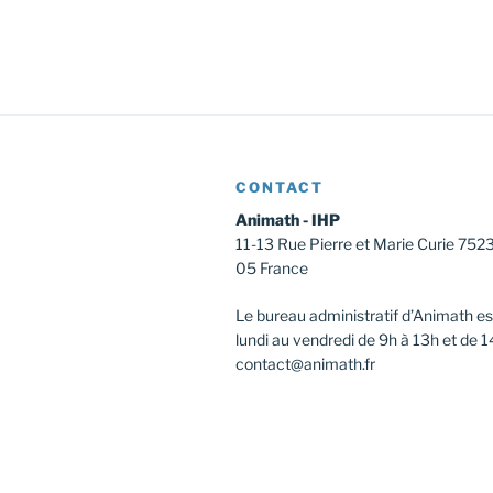
v
i
g
a
t
i
CONTACT
o
Animath - IHP
n
11-13 Rue Pierre et Marie Curie 752
05 France
É
v
Le bureau administratif d’Animath es
è
lundi au vendredi de 9h à 13h et de 1
contact@animath.fr
n
e
m
e