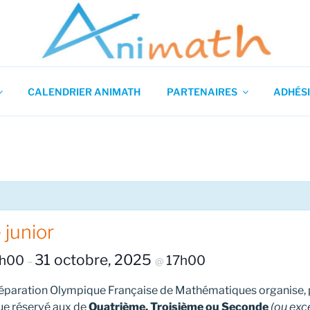
 en Mathématiques
CALENDRIER ANIMATH
PARTENAIRES
ADHÉSI
junior
31 octobre, 2025
h00
17h00
–
@
paration Olympique Française de Mathématiques organise, p
ue réservé aux de
Quatrième, Troisième ou Seconde
(ou exc