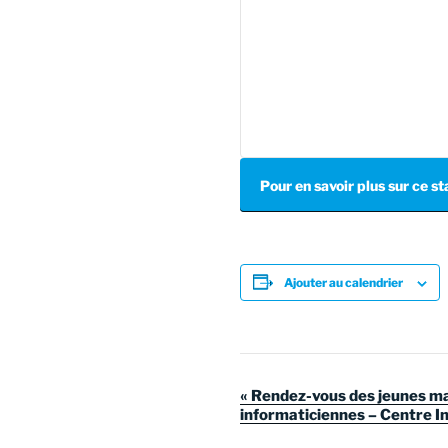
Pour en savoir plus sur ce s
Ajouter au calendrier
N
«
Rendez-vous des jeunes m
informaticiennes – Centre In
a