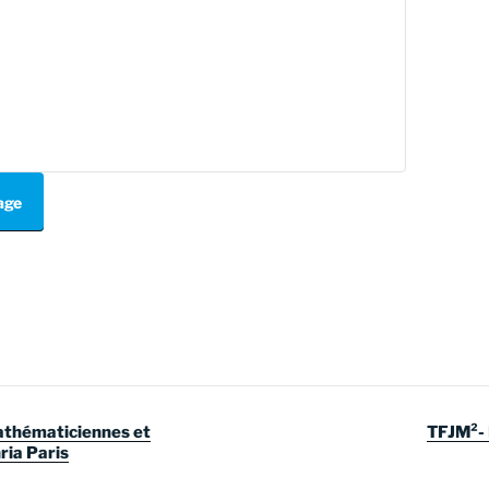
tage
athématiciennes et
TFJM²- 
ria Paris