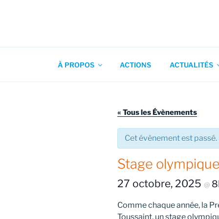
Aller
au
contenu
Association pour l'Animation
principal
À PROPOS
ACTIONS
ACTUALITÉS
« Tous les Évènements
Cet évènement est passé.
Stage olympique 
27 octobre, 2025
8
@
Comme chaque année, la Pré
Toussaint, un stage olympiq