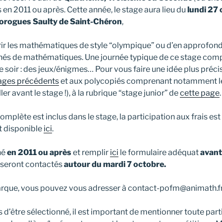
s en 2011 ou après. Cette année, le stage aura lieu du
lundi 27 
orogues Saulty de Saint-Chéron
,
r les mathématiques de style “olympique” ou d’en approfondi
nés de mathématiques. Une journée typique de ce stage comp
 le soir : des jeux/énigmes… Pour vous faire une idée plus préci
tages précédents
et aux polycopiés comprenant notamment les 
ler avant le stage !), à la rubrique “stage junior” de
cette page
.
plète est inclus dans le stage, la participation aux frais es
est disponible
ici
.
 né
en 2011 ou après
et remplir
ici
le formulaire adéquat
avant
s seront contactés
autour du mardi 7 octobre.
arque, vous pouvez vous adresser à contact-pofm@animath.fr
’être sélectionné, il est important de mentionner toute parti