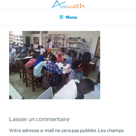
Aller
Association pour l'Animation en Mathématiques
au
Menu
contenu
principal
Laisser un commentaire
Votre adresse e-mail ne sera pas publiée.
Les champs