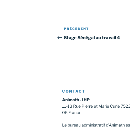
Navigation
Article
PRÉCÉDENT
de
précédent
Stage Sénégal au travail 4
l’article
CONTACT
Animath - IHP
11-13 Rue Pierre et Marie Curie 752
05 France
Le bureau administratif d’Animath es