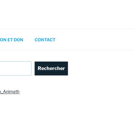
ON ET DON
CONTACT
Rechercher
o_Animath