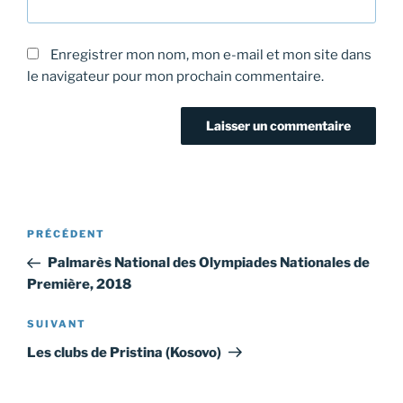
Enregistrer mon nom, mon e-mail et mon site dans
le navigateur pour mon prochain commentaire.
Navigation
Article
PRÉCÉDENT
de
précédent
Palmarès National des Olympiades Nationales de
l’article
Première, 2018
Article
SUIVANT
suivant
Les clubs de Pristina (Kosovo)