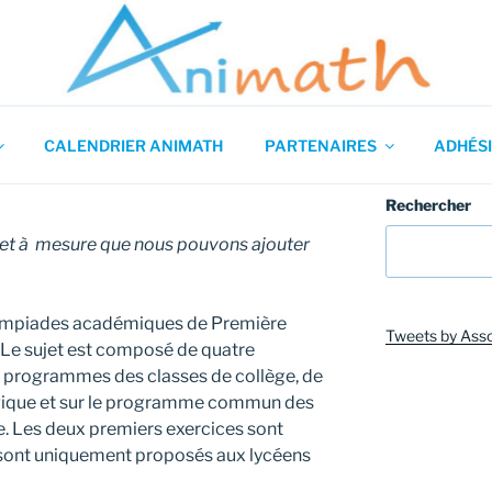
 en Mathématiques
CALENDRIER ANIMATH
PARTENAIRES
ADHÉSI
Rechercher
ur et à mesure que nous pouvons ajouter
lympiades académiques de Première
Tweets by Ass
. Le sujet est composé de quatre
es programmes des classes de collège, de
gique et sur le programme commun des
e. Les deux premiers exercices sont
s sont uniquement proposés aux lycéens