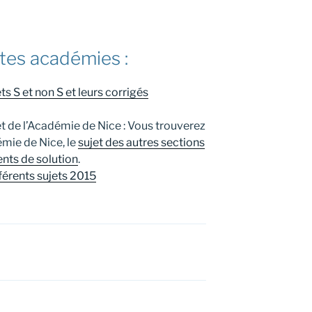
ntes académies :
ts S et non S et leurs corrigés
et de l’Académie de Nice :
Vous trouverez
émie de Nice, le
sujet des autres sections
ents de solution
.
fférents sujets 2015