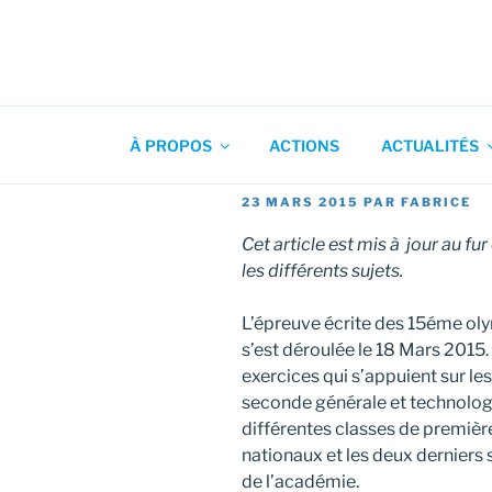
Aller
au
contenu
Association pour l'Animation
principal
À PROPOS
ACTIONS
ACTUALITÉS
PUBLIÉ
23 MARS 2015
PAR
FABRICE
LE
Cet article est mis à jour au f
les différents sujets.
L’épreuve écrite des 15éme o
s’est déroulée le 18 Mars 2015
exercices qui s’appuient sur l
seconde générale et technolo
différentes classes de premièr
nationaux et les deux dernier
de l’académie.