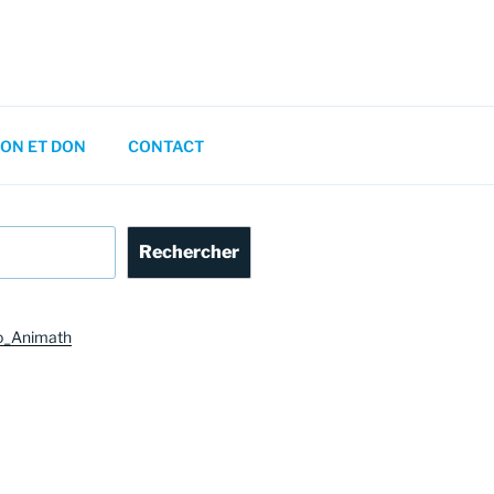
ON ET DON
CONTACT
Rechercher
o_Animath