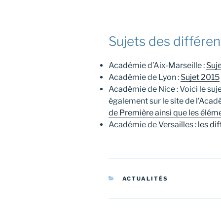
Sujets des différe
Académie d’Aix-Marseille :
Suje
Académie de Lyon :
Sujet 2015
Académie de Nice : Voici le suj
également sur le site de l’Acad
de Première ainsi que les élém
Académie de Versailles :
les di
CATÉGORIES
ACTUALITÉS