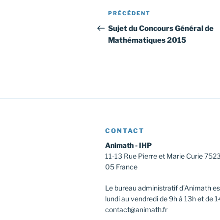
Navigation
Article
PRÉCÉDENT
de
précédent
Sujet du Concours Général de
Mathématiques 2015
l’article
CONTACT
Animath - IHP
11-13 Rue Pierre et Marie Curie 752
05 France
Le bureau administratif d’Animath es
lundi au vendredi de 9h à 13h et de 1
contact@animath.fr