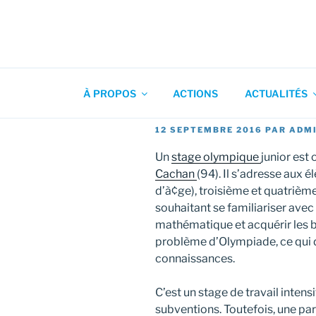
Aller
au
contenu
Association pour l'Animation
principal
À PROPOS
ACTIONS
ACTUALITÉS
PUBLIÉ
12 SEPTEMBRE 2016
PAR
ADM
LE
Un
stage olympique
junior est
Cachan
(94). Il s’adresse aux 
d’à¢ge), troisième et quatrième
souhaitant se familiariser avec
mathématique et acquérir les 
problème d’Olympiade, ce qui 
connaissances.
C’est un stage de travail intensi
subventions. Toutefois, une par