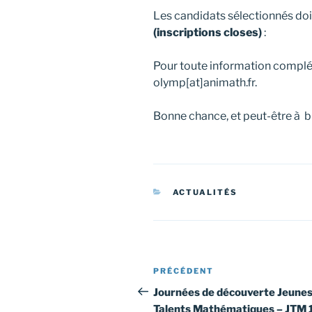
Les candidats sélectionnés doi
(inscriptions closes)
:
Pour toute information complé
olymp[at]animath.fr.
Bonne chance, et peut-être à bi
CATÉGORIES
ACTUALITÉS
Navigation
Article
PRÉCÉDENT
de
précédent
Journées de découverte Jeune
Talents Mathématiques – JTM 