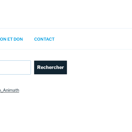
ON ET DON
CONTACT
Rechercher
o_Animath