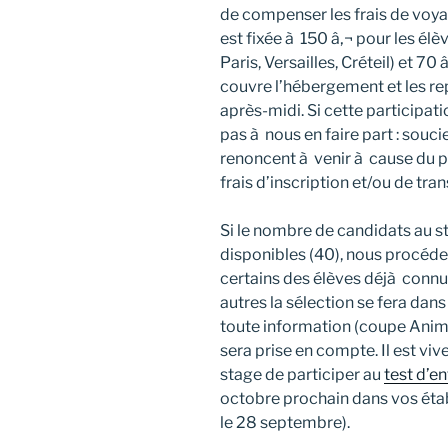
de compenser les frais de voyag
est fixée à 150 â‚¬ pour les él
Paris, Versailles, Créteil) et 70
couvre l’hébergement et les rep
après-midi. Si cette participat
pas à nous en faire part : souc
renoncent à venir à cause du p
frais d’inscription et/ou de tra
Si le nombre de candidats au 
disponibles (40), nous procéde
certains des élèves déjà connus
autres la sélection se fera dans
toute information (coupe Anim
sera prise en compte. Il est 
stage de participer au
test d’e
octobre prochain dans vos étab
le 28 septembre).