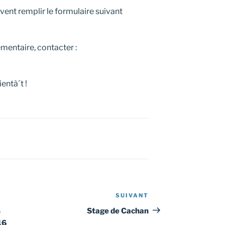
vent remplir le formulaire suivant
mentaire, contacter :
entà´t !
SUIVANT
Article
suivant
s
Stage de Cachan
16