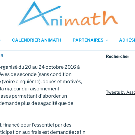
 en Mathématiques
CALENDRIER ANIMATH
PARTENAIRES
ADHÉSI
IN
Rechercher
 organisé du 20 au 24 octobre 2016 à
élèves de seconde (sans condition
 (voire cinquième), doués et motivés,
 la rigueur du raisonnement
Tweets by Ass
bases permettant d’aborder un
demande plus de sagacité que de
f, financé pour l’essentiel par des
ticipation aux frais est demandée : afin