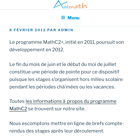
Aller
Association pour l'Animation en Mathématiques
au
Menu
contenu
principal
PUBLIÉ
8 FÉVRIER 2012
PAR
ADMIN
LE
Le programme MathC2+, initié en 2011, poursuit son
développement en 2012.
Le fin du mois de juin et le début du moi de juillet
constitue une période de pointe pour ce dispositif
puisque les stages s’organisent hors milieu scolaire
pendant les périodes chà´mées ou les vacances.
Toutes
les informations à propos du programme
MathC2
se trouvent sur notre site.
Nous escomptons mettre en ligne de brefs compte-
rendus des stages après leur déroulement.