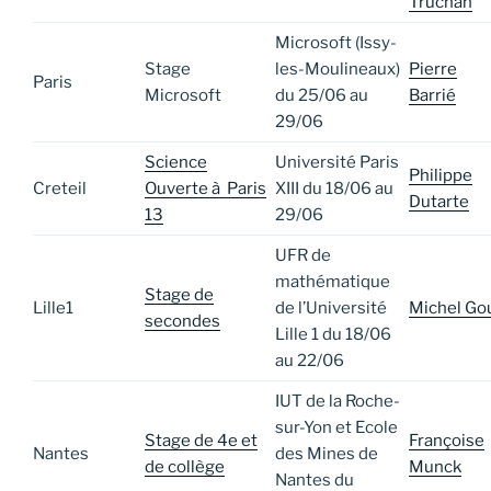
Truchan
Microsoft (Issy-
Stage
les-Moulineaux)
Pierre
Paris
Microsoft
du 25/06 au
Barrié
29/06
Science
Université Paris
Philippe
Creteil
Ouverte à Paris
XIII du 18/06 au
Dutarte
13
29/06
UFR de
mathématique
Stage de
Lille1
de l’Université
Michel Go
secondes
Lille 1 du 18/06
au 22/06
IUT de la Roche-
sur-Yon et Ecole
Stage de 4e et
Françoise
Nantes
des Mines de
de collège
Munck
Nantes du