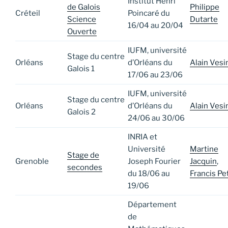
Institut Henri
de Galois
Philippe
Créteil
Poincaré du
Science
Dutarte
16/04 au 20/04
Ouverte
IUFM, université
Stage du centre
Orléans
d’Orléans du
Alain Vesi
Galois 1
17/06 au 23/06
IUFM, université
Stage du centre
Orléans
d’Orléans du
Alain Vesi
Galois 2
24/06 au 30/06
INRIA et
Université
Martine
Stage de
Grenoble
Joseph Fourier
Jacquin
,
secondes
du 18/06 au
Francis Pet
19/06
Département
de