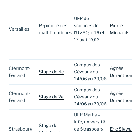
UFR de
Pépinière des
sciences de
Pierre
Versailles
mathématiques
l’UVSQ le 16 et
Michalak
17 avril 2012
Campus des
Clermont-
Agnès
Stage de 4e
Cézeaux du
Ferrand
Durantho
24/06 au 29/06
Campus des
Clermont-
Agnès
Stage de 2e
Cézeaux du
Ferrand
Durantho
24/06 au 29/06
UFR Maths –
Info, université
Stage de
Strasbourg
de Strasbourg
Eric Sigwa