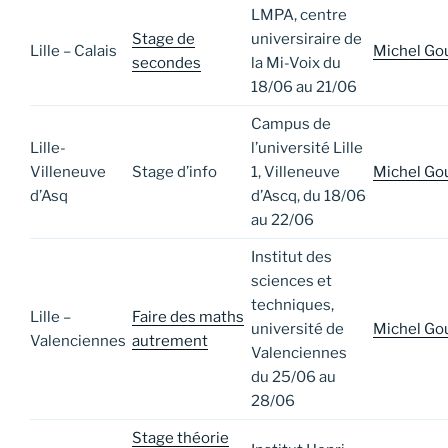
LMPA, centre
Stage de
universiraire de
Lille – Calais
Michel Go
secondes
la Mi-Voix du
18/06 au 21/06
Campus de
Lille-
l’université Lille
Villeneuve
Stage d’info
1, Villeneuve
Michel Go
d’Asq
d’Ascq, du 18/06
au 22/06
Institut des
sciences et
techniques,
Lille –
Faire des maths
université de
Michel Go
Valenciennes
autrement
Valenciennes
du 25/06 au
28/06
Stage théorie