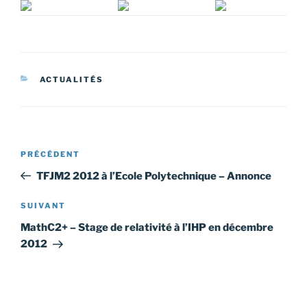
CATÉGORIES
ACTUALITÉS
Navigation
Article
PRÉCÉDENT
de
précédent
TFJM2 2012 à l’Ecole Polytechnique – Annonce
l’article
Article
SUIVANT
suivant
MathC2+ – Stage de relativité à l’IHP en décembre
2012