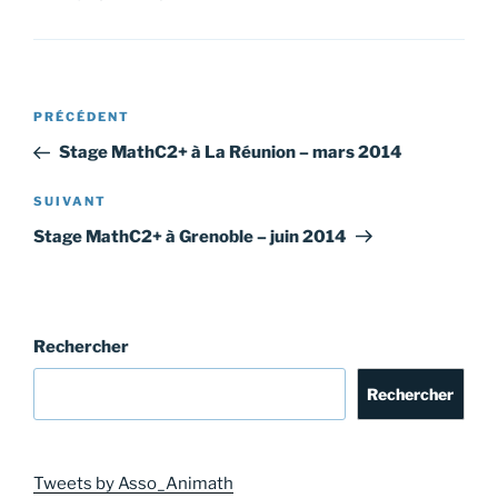
Navigation
Article
PRÉCÉDENT
de
précédent
Stage MathC2+ à La Réunion – mars 2014
l’article
Article
SUIVANT
suivant
Stage MathC2+ à Grenoble – juin 2014
Rechercher
Rechercher
Tweets by Asso_Animath