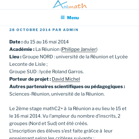
Aller
Association pour l'Animation en Mathématiques
au
Menu
contenu
principal
PUBLIÉ
28 OCTOBRE 2014
PAR
ADMIN
LE
Date :
du 15 au 16 mai 2014
Académie :
La Réunion (
Philippe Janvier
)
Lieu :
Groupe NORD : université de la Réunion et Lycée
Leconte de Lisle ;
Groupe SUD : lycée Roland Garros.
Porteur de projet :
David Michel
Autres partenaires scientifiques ou pédagogiques :
Sciences-Réunion, université de la Réunion.
Le 2ème stage mathC2+ à la Réunion a eu lieu le 15 et
le 16 mai 2014. Vu l’ampleur du nombre d’inscrits, 2
groupes (Nord et Sud) ont été créés.
L’inscription des élèves s’est faite grà¢ce à leur
enseignant selon les critères suivants :