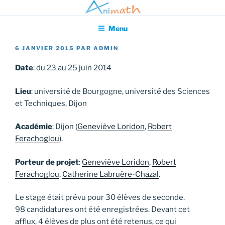
Aller
Association pour l'Animation en Mathématiques
au
Menu
contenu
principal
PUBLIÉ
6 JANVIER 2015
PAR
ADMIN
LE
Date
: du 23 au 25 juin 2014
Lieu
: université de Bourgogne, université des Sciences
et Techniques, Dijon
Académie
: Dijon (
Geneviève Loridon
,
Robert
Ferachoglou
).
Porteur de projet
:
Geneviève Loridon
,
Robert
Ferachoglou
,
Catherine Labruère-Chazal
.
Le stage était prévu pour 30 élèves de seconde.
98 candidatures ont été enregistrées. Devant cet
afflux, 4 élèves de plus ont été retenus, ce qui