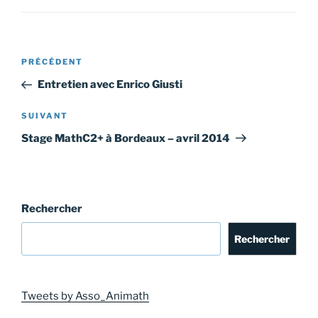
Navigation
Article
PRÉCÉDENT
de
précédent
Entretien avec Enrico Giusti
l’article
Article
SUIVANT
suivant
Stage MathC2+ à Bordeaux – avril 2014
Rechercher
Rechercher
Tweets by Asso_Animath