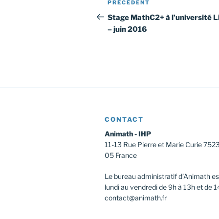
Article
PRÉCÉDENT
de
précédent
Stage MathC2+ à l’université Li
– juin 2016
l’article
CONTACT
Animath - IHP
11-13 Rue Pierre et Marie Curie 752
05 France
Le bureau administratif d’Animath es
lundi au vendredi de 9h à 13h et de 1
contact@animath.fr