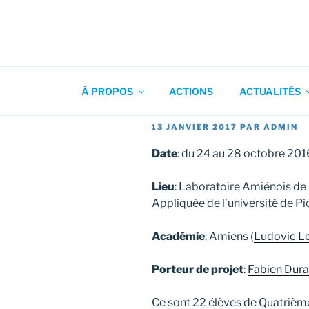
Aller
au
contenu
Association pour l'Animation
principal
À PROPOS
ACTIONS
ACTUALITÉS
PUBLIÉ
13 JANVIER 2017
PAR
ADMIN
LE
Date
: du 24 au 28 octobre 201
Lieu
: Laboratoire Amiénois d
Appliquée de l’université de Pi
Académie
: Amiens (
Ludovic L
Porteur de projet
:
Fabien Dur
Ce sont 22 élèves de Quatrième,