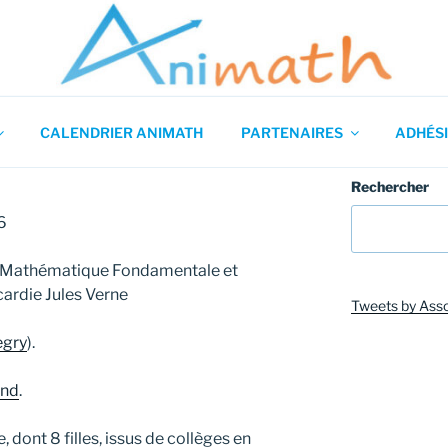
 en Mathématiques
CALENDRIER ANIMATH
PARTENAIRES
ADHÉSI
Rechercher
6
e Mathématique Fondamentale et
cardie Jules Verne
Tweets by Ass
egry
).
and
.
 dont 8 filles, issus de collèges en