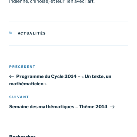
indienne, chinoise) et leur lien avec l’art.
CATÉGORIES
ACTUALITÉS
Navigation
Article
PRÉCÉDENT
de
précédent
Programme du Cycle 2014 – « Un texte, un
l’article
mathématicien »
Article
SUIVANT
suivant
Semaine des mathématiques – Thème 2014