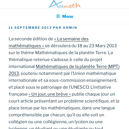
Aller
Association pour l'Animation en Mathématiques
au
Menu
contenu
principal
PUBLIÉ
11 SEPTEMBRE 2013
PAR
ADMIN
LE
La seconde édition de
« La semaine des
mathématiques »
se déroulera du 18 au 23 Mars 2013
sur le thème Mathématiques de la planète Terre. La
thématique retenue s’adosse à celle du projet
international
Mathématiques de la planète Terre (MPT)
2013
, soutenu notamment par l’Union mathématique
internationale et sa sous-commission enseignement,
et placé sous le patronage de l’UNESCO. L’initiative
française
« Un jour, une brève »
publie chaque jour un
court article présentant un problème scientifique, et la
place tenue par les mathématiques, dans une langue
compréhensible par chacun, qu’il ou elle soit un
collégien ou une collégienne, un lycéen ou une
lycéenne, un étudiant ou une étudiante ou tout