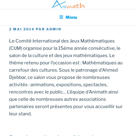
Aller
Association pour l'Animation en Mathématiques
au
Menu
contenu
principal
PUBLIÉ
2 MAI 2014
PAR
ADMIN
LE
Le Comité International des Jeux Mathématiques
(CIJM) organise pour la 15ème année consécutive, le
salon de la culture et des jeux mathématiques. Le
thème retenu pour l’occasion est : Mathématiques au
carrefour des cultures. Sous le patronage d’Ahmed
Djebbar, ce salon vous propose de nombreuses
activités : animations, expositions, spectacles,
rencontres avec le public… L’équipe d’Animath ainsi
que celle de nombreuses autres associations
partenaires seront présentes pour vous accueillir sur
leur stand.