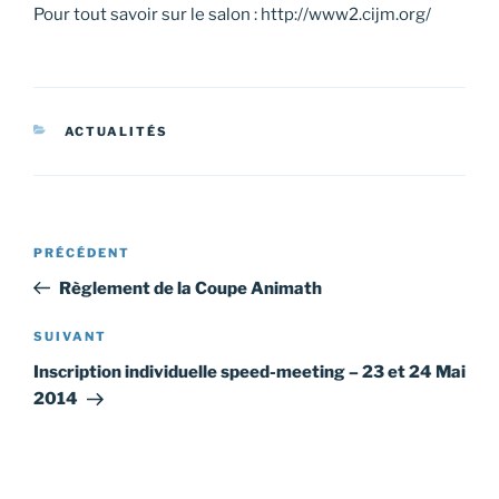
Pour tout savoir sur le salon : http://www2.cijm.org/
CATÉGORIES
ACTUALITÉS
Navigation
Article
PRÉCÉDENT
de
précédent
Règlement de la Coupe Animath
l’article
Article
SUIVANT
suivant
Inscription individuelle speed-meeting – 23 et 24 Mai
2014