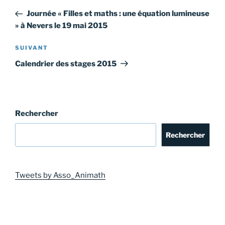
de
précédent
Journée « Filles et maths : une équation lumineuse
l’article
» à Nevers le 19 mai 2015
Article
SUIVANT
suivant
Calendrier des stages 2015
Rechercher
Rechercher
Tweets by Asso_Animath