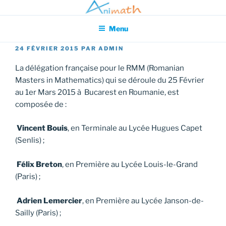
Aller
Association pour l'Animation en Mathématiques
au
Menu
contenu
principal
PUBLIÉ
24 FÉVRIER 2015
PAR
ADMIN
LE
La délégation française pour le RMM (Romanian
Masters in Mathematics) qui se déroule du 25 Février
au 1er Mars 2015 à Bucarest en Roumanie, est
composée de :
Vincent Bouis
, en Terminale au Lycée Hugues Capet
(Senlis) ;
Félix Breton
, en Première au Lycée Louis-le-Grand
(Paris) ;
Adrien Lemercier
, en Première au Lycée Janson-de-
Sailly (Paris) ;