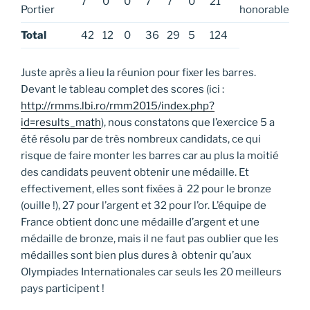
7
0
0
7
7
0
21
Portier
honorable
Total
42
12
0
36
29
5
124
Juste après a lieu la réunion pour fixer les barres.
Devant le tableau complet des scores (ici :
http://rmms.lbi.ro/rmm2015/index.php?
id=results_math
), nous constatons que l’exercice 5 a
été résolu par de très nombreux candidats, ce qui
risque de faire monter les barres car au plus la moitié
des candidats peuvent obtenir une médaille. Et
effectivement, elles sont fixées à 22 pour le bronze
(ouille !), 27 pour l’argent et 32 pour l’or. L’équipe de
France obtient donc une médaille d’argent et une
médaille de bronze, mais il ne faut pas oublier que les
médailles sont bien plus dures à obtenir qu’aux
Olympiades Internationales car seuls les 20 meilleurs
pays participent !