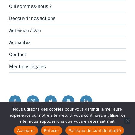
Qui sommes-nous ?
Découvrir nos actions
Adhésion / Don
Actualités
Contact
Mentions légales
Facebook
Instagram
Twitter
Youtube
Linkedin
Nous utilisons des cookies pour vous garantir la meilleure
expérience sur notre site web. Si vous continuez à utiliser ce
Politique de confidentialité
Fièrement propulsé par
site, nous supposerons que vous en êtes satisfait.
WordPress
Accepter
Refuser
Politique de confidentialité