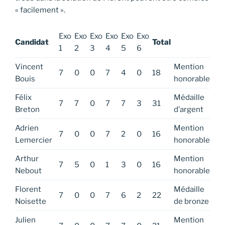
« facilement ».
Exo
Exo
Exo
Exo
Exo
Exo
Candidat
Total
1
2
3
4
5
6
Vincent
Mention
7
0
0
7
4
0
18
Bouis
honorable
Félix
Médaille
7
7
0
7
7
3
31
Breton
d’argent
Adrien
Mention
7
0
0
7
2
0
16
Lemercier
honorable
Arthur
Mention
7
5
0
1
3
0
16
Nebout
honorable
Florent
Médaille
7
0
0
7
6
2
22
Noisette
de bronze
Julien
Mention