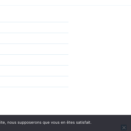
 site, nous supposerons que vous en êtes satisfait.
pulsé par WordPress