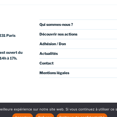
Qui sommes-nous ?
Découvrir nos actions
231 Paris
Adhésion / Don
est ouvert du
Actualités
 14h à 17h.
Contact
Mentions légales
eilleure expérience sur notre site web. Si vous continuez à utiliser ce
ube
Linkedin
Politique de confidentialité
Fièrement pro