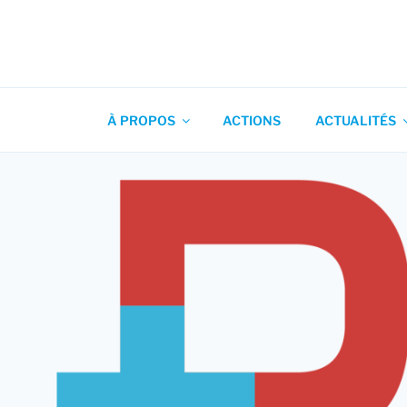
Aller
au
contenu
Association pour l'Animation
principal
À PROPOS
ACTIONS
ACTUALITÉS