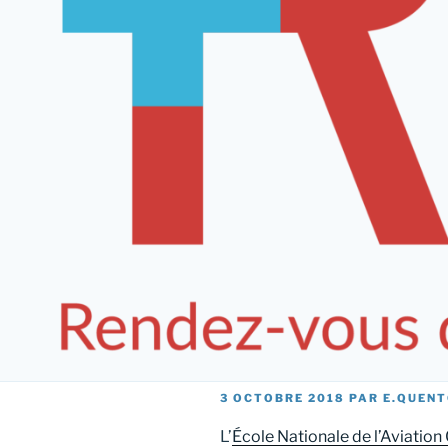
PUBLIÉ
3 OCTOBRE 2018
PAR
E.QUEN
LE
L’
École Nationale de l’Aviation 