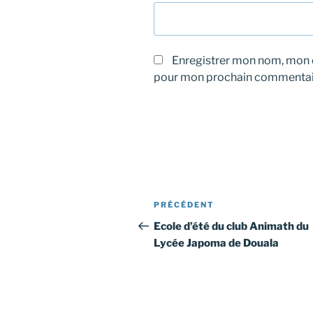
Enregistrer mon nom, mon e
pour mon prochain commentai
Navigation
Article
PRÉCÉDENT
de
précédent
Ecole d’été du club Animath du
Lycée Japoma de Douala
l’article