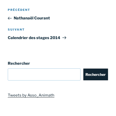
Navigation
Article
PRÉCÉDENT
de
précédent
Nathanaël Courant
l’article
Article
SUIVANT
suivant
Calendrier des stages 2014
Rechercher
Rechercher
Tweets by Asso_Animath