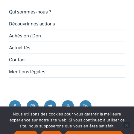
Qui sommes-nous ?
Découvrir nos actions
Adhésion / Don
Actualités
Contact
Mentions légales
Facebook
Instagram
Twitter
Youtube
Linkedin
Nous utilisons des cookies pour vous garantir la meilleure
expérience sur notre site web. Si vous continuez à utiliser ce
Politique de confidentialité
Fièrement propulsé par
site, nous supposerons que vous en êtes satisfait.
WordPress