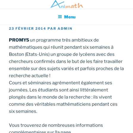
Aller
Association pour l'Animation en Mathématiques
au
Menu
contenu
principal
PUBLIÉ
23 FÉVRIER 2014
PAR
ADMIN
LE
PROMYS
un programme très ambitieux de
mathématiques qui réunit pendant six semaines à
Boston (Etats-Unis) un groupe de lycéens avec des
chercheurs confirmés dans le but de les faire travailler
ensemble sur des sujets variés et parfois proches de la
recherche actuelle !
Cours et séminaires agrémentent également ses
journées. Les étudiants sont ainsi littéralement
plongés dans le monde de la recherche : ils vivent
comme des véritables mathématiciens pendant ces
six semaines.
Vous trouverez de nombreuses informations
complémentaires sur [la page