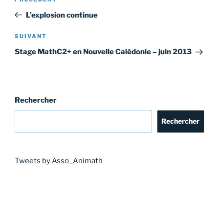
Article
de
précédent
L’explosion continue
l’article
Article
SUIVANT
suivant
Stage MathC2+ en Nouvelle Calédonie – juin 2013
Rechercher
Rechercher
Tweets by Asso_Animath