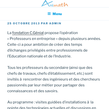
Aller
Association pour l'Animation en Mathématiques
au
Menu
contenu
principal
PUBLIÉ
25 OCTOBRE 2013
PAR
ADMIN
LE
La
fondation C.Génial
propose l’opération
« Professeurs en entreprise » depuis plusieurs années.
Celle-ci a pour ambition de créer des temps
d’échanges privilégiés entre professionnels de
l’Education nationale et de l’Industrie.
Tous les professeurs du secondaire (ainsi que des
chefs de travaux, chefs d’établissement, etc.) sont
invités à rencontrer des ingénieurs et des chercheurs
passionnés par leur métier pour partager des
connaissances et des savoirs.
Au programme : visites guidées d’installations à la
pointe des technologies actuelles et discussions en