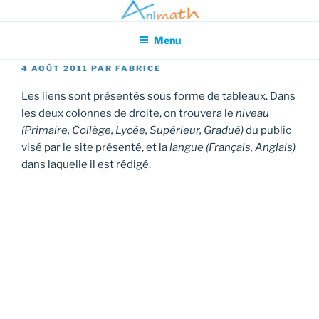
Aller
Association pour l'Animation en Mathématiques
au
Menu
contenu
principal
PUBLIÉ
4 AOÛT 2011
PAR
FABRICE
LE
Les liens sont présentés sous forme de tableaux. Dans
les deux colonnes de droite, on trouvera le
niveau
(Primaire, Collège, Lycée, Supérieur, Gradué)
du public
visé par le site présenté, et la
langue (Français, Anglais)
dans laquelle il est rédigé.