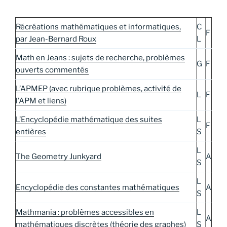
Récréations mathématiques et informatiques,
C
F
par Jean-Bernard Roux
L
Math en Jeans : sujets de recherche, problèmes
G
F
ouverts commentés
L’APMEP (avec rubrique problèmes, activité de
L
F
l’APM et liens)
L’Encyclopédie mathématique des suites
L
F
entières
S
L
The Geometry Junkyard
A
S
L
Encyclopédie des constantes mathématiques
A
S
Mathmania : problèmes accessibles en
L
A
mathématiques discrètes (théorie des graphes)
S