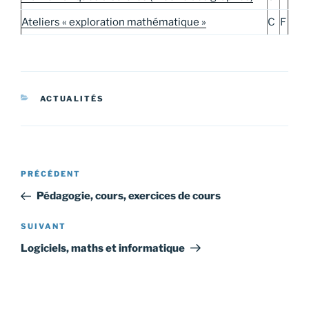
Ateliers « exploration mathématique »
C
F
CATÉGORIES
ACTUALITÉS
Navigation
Article
PRÉCÉDENT
de
précédent
Pédagogie, cours, exercices de cours
l’article
Article
SUIVANT
suivant
Logiciels, maths et informatique