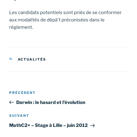
Les candidats potentiels sont priés de se conformer
aux modalités de dépà´t préconisées dans le
règlement.
CATÉGORIES
ACTUALITÉS
Navigation
Article
PRÉCÉDENT
de
précédent
Darwin : le hasard et l’évolution
l’article
Article
SUIVANT
suivant
MathC2+ – Stage à Lille – juin 2012