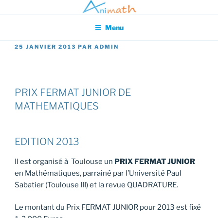
Aller
Association pour l'Animation en Mathématiques
au
Menu
contenu
principal
PUBLIÉ
25 JANVIER 2013
PAR
ADMIN
LE
PRIX FERMAT JUNIOR DE
MATHEMATIQUES
EDITION 2013
Il est organisé à Toulouse un
PRIX FERMAT JUNIOR
en Mathématiques, parrainé par l’Université Paul
Sabatier (Toulouse III) et la revue QUADRATURE.
Le montant du Prix FERMAT JUNIOR pour 2013 est fixé