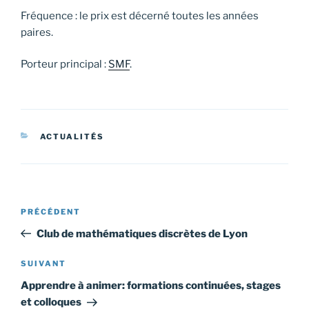
Fréquence : le prix est décerné toutes les années
paires.
Porteur principal :
SMF
.
CATÉGORIES
ACTUALITÉS
Navigation
Article
PRÉCÉDENT
de
précédent
Club de mathématiques discrètes de Lyon
l’article
Article
SUIVANT
suivant
Apprendre à animer: formations continuées, stages
et colloques