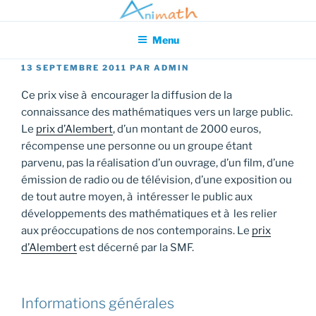
Aller
Association pour l'Animation en Mathématiques
au
Menu
contenu
principal
PUBLIÉ
13 SEPTEMBRE 2011
PAR
ADMIN
LE
Ce prix vise à encourager la diffusion de la
connaissance des mathématiques vers un large public.
Le
prix d’Alembert
, d’un montant de 2000 euros,
récompense une personne ou un groupe étant
parvenu, pas la réalisation d’un ouvrage, d’un film, d’une
émission de radio ou de télévision, d’une exposition ou
de tout autre moyen, à intéresser le public aux
développements des mathématiques et à les relier
aux préoccupations de nos contemporains. Le
prix
d’Alembert
est décerné par la SMF.
Informations générales