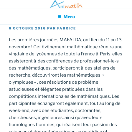
Aller
Association pour l'Animation en Mathématiques
au
Menu
contenu
principal
PUBLIÉ
6 OCTOBRE 2016
PAR
FABRICE
LE
Les premières journées MAFALDA, ont lieu du 11 au 13
novembre ! Cet événement mathématique réunira une
vingtaine de lycéennes de toute la France à Paris. elles
assisteront à des conférences de professionnel-le-s
des mathématiques, participeront à des ateliers de
recherche, découvriront les mathématiques »
olympiques « , ces résolutions de problème
astucieuses et élégantes pratiquées dans les
compétitions internationales de mathématiques. Les
participantes échangeront également, tout au long de
week-end, avec des étudiantes, doctorantes,
chercheuses, ingénieures, ainsi qu’avec leurs
homologues hommes, qui réalisent leur passion des
sciences et des mathématiques au quotidien et