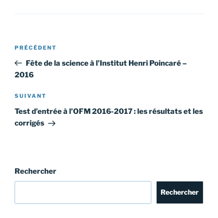
Navigation
Article
PRÉCÉDENT
de
précédent
Fête de la science à l’Institut Henri Poincaré –
l’article
2016
Article
SUIVANT
suivant
Test d’entrée à l’OFM 2016-2017 : les résultats et les
corrigés
Rechercher
Rechercher