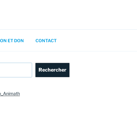
ON ET DON
CONTACT
Rechercher
o_Animath