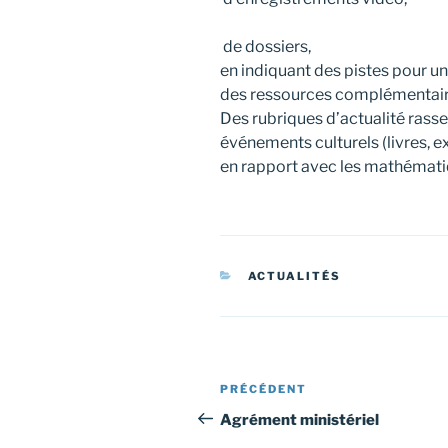
de dossiers,
en indiquant des pistes pour une
des ressources complémentaire
Des rubriques d’actualité rass
événements culturels (livres, e
en rapport avec les mathématiq
CATÉGORIES
ACTUALITÉS
Navigation
Article
PRÉCÉDENT
de
précédent
Agrément ministériel