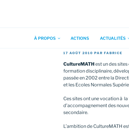
Aller
au
contenu
Association pour l'Animation
principal
À PROPOS
ACTIONS
ACTUALITÉS
PUBLIÉ
17 AOÛT 2010
PAR
FABRICE
LE
CultureMATH
est un des sites
formation disciplinaire, dével
passée en 2002 entre la Direc
et les Ecoles Normales Supérie
Ces sites ont une vocation à la 
d’accompagnement des nouve
secondaire.
L’ambition de CultureMATH es