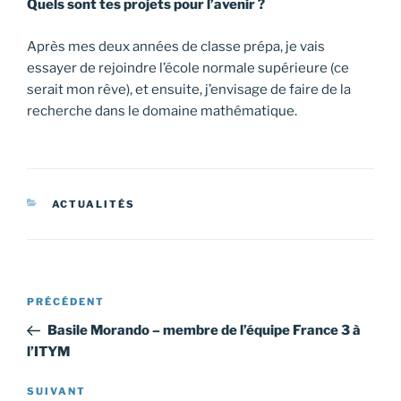
Quels sont tes projets pour l’avenir ?
Après mes deux années de classe prépa, je vais
essayer de rejoindre l’école normale supérieure (ce
serait mon rêve), et ensuite, j’envisage de faire de la
recherche dans le domaine mathématique.
CATÉGORIES
ACTUALITÉS
Navigation
Article
PRÉCÉDENT
de
précédent
Basile Morando – membre de l’équipe France 3 à
l’article
l’ITYM
Article
SUIVANT