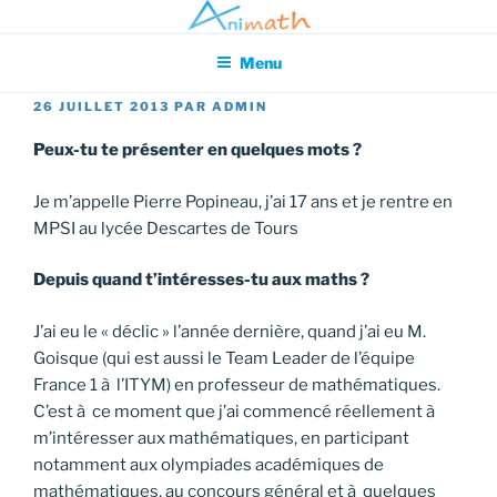
Aller
Association pour l'Animation en Mathématiques
au
Menu
contenu
principal
PUBLIÉ
26 JUILLET 2013
PAR
ADMIN
LE
Peux-tu te présenter en quelques mots ?
Je m’appelle Pierre Popineau, j’ai 17 ans et je rentre en
MPSI au lycée Descartes de Tours
Depuis quand t’intéresses-tu aux maths ?
J’ai eu le « déclic » l’année dernière, quand j’ai eu M.
Goisque (qui est aussi le Team Leader de l’équipe
France 1 à l’ITYM) en professeur de mathématiques.
C’est à ce moment que j’ai commencé réellement à
m’intéresser aux mathématiques, en participant
notamment aux olympiades académiques de
mathématiques, au concours général et à quelques